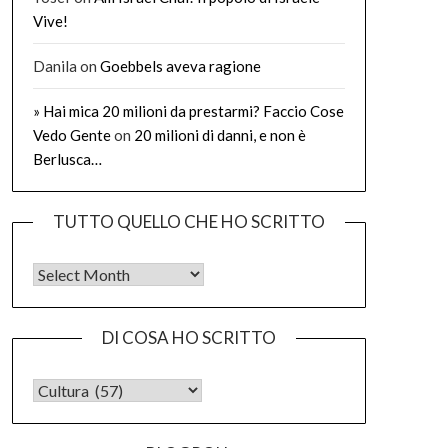
Vive!
Danila
on
Goebbels aveva ragione
» Hai mica 20 milioni da prestarmi? Faccio Cose
Vedo Gente
on
20 milioni di danni, e non è
Berlusca…
TUTTO QUELLO CHE HO SCRITTO
Tutto quello che ho scritto
DI COSA HO SCRITTO
DI COSA HO SCRITTO