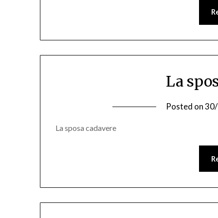
R
La spo
Posted on
30
La sposa cadavere
R