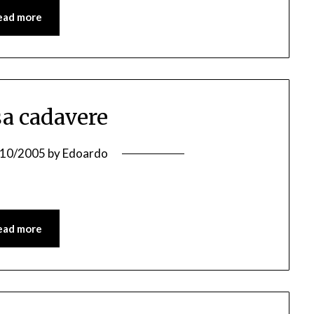
ead more
sa cadavere
/10/2005
by
Edoardo
ead more