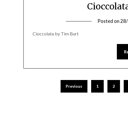
Cioccolat
Posted on
28
Cioccolata by Tim Burt
R
Posts
Previous
1
2
pagination