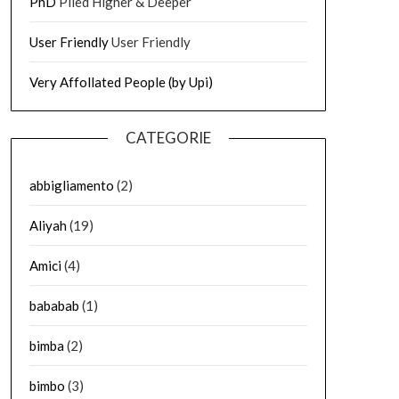
PhD
Piled Higher & Deeper
User Friendly
User Friendly
Very Affollated People (by Upi)
CATEGORIE
abbigliamento
(2)
Aliyah
(19)
Amici
(4)
bababab
(1)
bimba
(2)
bimbo
(3)