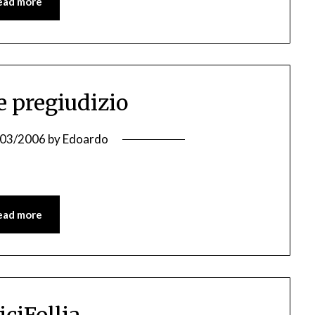
ead more
e pregiudizio
/03/2006
by
Edoardo
ead more
iciFollia