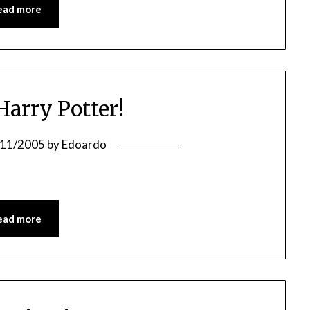
ead more
Harry Potter!
/11/2005
by
Edoardo
ead more