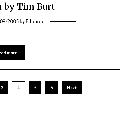
a by Tim Burt
/09/2005
by
Edoardo
ead more
3
4
5
6
Next