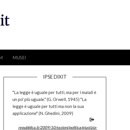
it
LM
MUSEI
IPSE DIXIT
"La legge è uguale per tutti, ma per i maiali è
un po' più uguale." (G. Orwell, 1945) "La
legge è uguale per tutti ma non la sua
applicazione" (N. Ghedini, 2009)
repubblica.it/2009/10/sezioni/politica/giustizia-