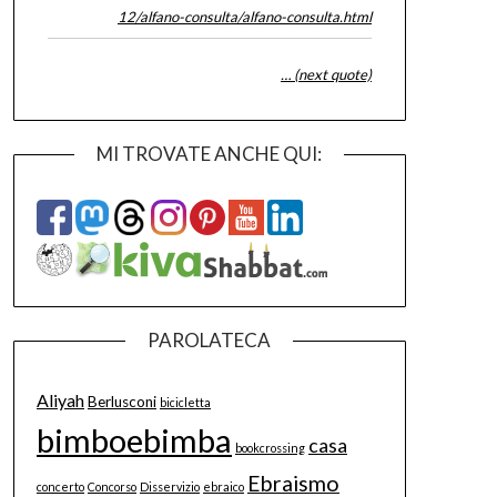
12/alfano-consulta/alfano-consulta.html
… (next quote)
MI TROVATE ANCHE QUI:
PAROLATECA
Aliyah
Berlusconi
bicicletta
bimboebimba
casa
bookcrossing
Ebraismo
concerto
Concorso
Disservizio
ebraico