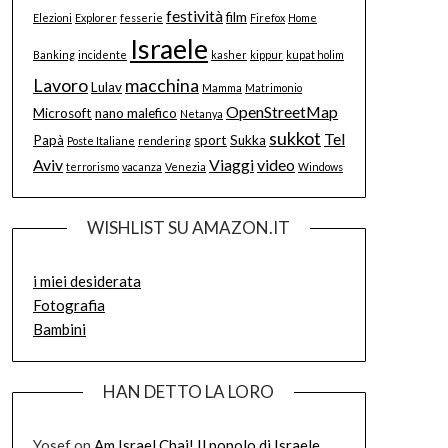
festività
film
Elezioni
Explorer
fesserie
Firefox
Home
Israele
Banking
incidente
kasher
kippur
kupat holim
Lavoro
macchina
Lulav
Mamma
Matrimonio
OpenStreetMap
Microsoft
nano malefico
Netanya
sukkot
Tel
Papà
sport
Sukka
Poste Italiane
rendering
Aviv
Viaggi
video
terrorismo
vacanza
Venezia
Windows
WISHLIST SU AMAZON.IT
i miei desiderata
Fotografia
Bambini
HAN DETTO LA LORO
Yosef
on
Am Israel Chai! Il popolo di Israele