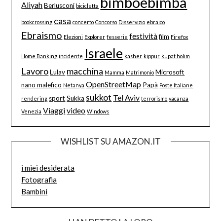
bimboebimba
Aliyah
Berlusconi
bicicletta
casa
bookcrossing
concerto
Concorso
Disservizio
ebraico
Ebraismo
festività
film
Elezioni
Explorer
fesserie
Firefox
Israele
Home Banking
incidente
kasher
kippur
kupat holim
Lavoro
macchina
Lulav
Microsoft
Mamma
Matrimonio
OpenStreetMap
nano malefico
Papà
Netanya
Poste Italiane
sukkot
Tel Aviv
sport
Sukka
rendering
terrorismo
vacanza
Viaggi
video
Venezia
Windows
WISHLIST SU AMAZON.IT
i miei desiderata
Fotografia
Bambini