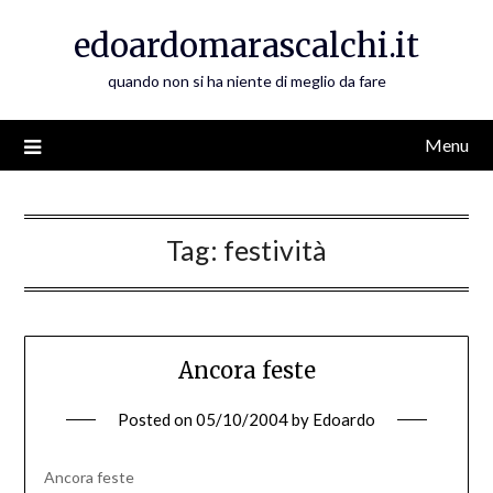
Skip
edoardomarascalchi.it
to
content
quando non si ha niente di meglio da fare
Menu
Tag:
festività
Ancora feste
Posted on
05/10/2004
by
Edoardo
Ancora feste