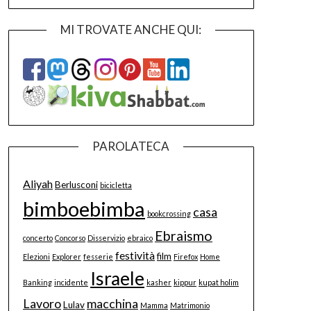
MI TROVATE ANCHE QUI:
PAROLATECA
Aliyah
Berlusconi
bicicletta
bimboebimba
casa
bookcrossing
Ebraismo
concerto
Concorso
Disservizio
ebraico
festività
film
Elezioni
Explorer
fesserie
Firefox
Home
Israele
Banking
incidente
kasher
kippur
kupat holim
Lavoro
macchina
Lulav
Mamma
Matrimonio