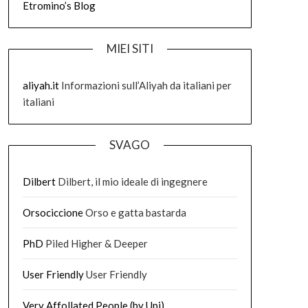
Etromino’s Blog
MIEI SITI
aliyah.it
Informazioni sull’Aliyah da italiani per
italiani
SVAGO
Dilbert
Dilbert, il mio ideale di ingegnere
Orsociccione
Orso e gatta bastarda
PhD
Piled Higher & Deeper
User Friendly
User Friendly
Very Affollated People (by Upi)