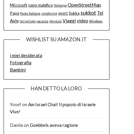
OpenStreetMap
Microsoft
nano malefico
Netanya
sukkot
Tel
Papà
sport
Sukka
Poste Italiane
rendering
Aviv
Viaggi
video
terrorismo
vacanza
Venezia
Windows
WISHLIST SU AMAZON.IT
i miei desiderata
Fotografia
Bambini
HAN DETTO LA LORO
Yosef
on
Am Israel Chai! Il popolo di Israele
Vive!
Danila
on
Goebbels aveva ragione