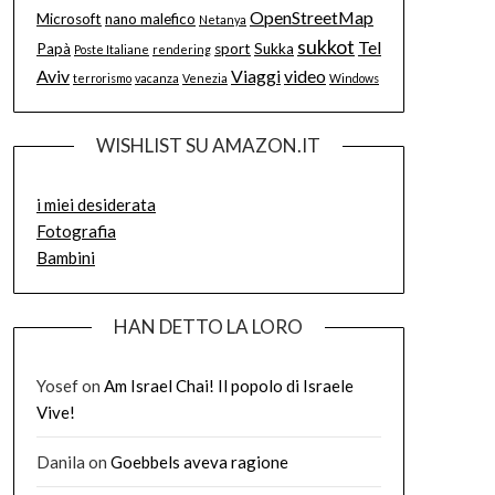
OpenStreetMap
Microsoft
nano malefico
Netanya
sukkot
Tel
Papà
sport
Sukka
Poste Italiane
rendering
Aviv
Viaggi
video
terrorismo
vacanza
Venezia
Windows
WISHLIST SU AMAZON.IT
i miei desiderata
Fotografia
Bambini
HAN DETTO LA LORO
Yosef
on
Am Israel Chai! Il popolo di Israele
Vive!
Danila
on
Goebbels aveva ragione