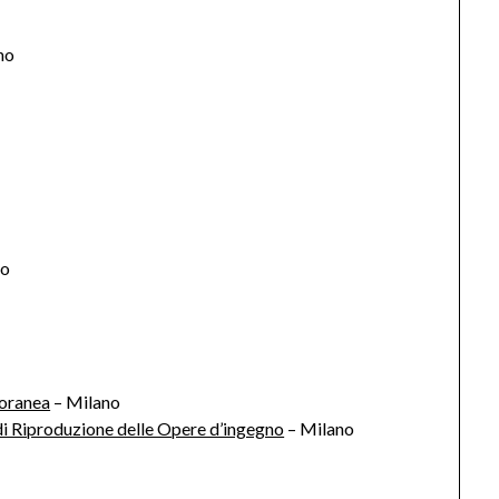
no
o
no
oranea
– Milano
i di Riproduzione delle Opere d’ingegno
– Milano