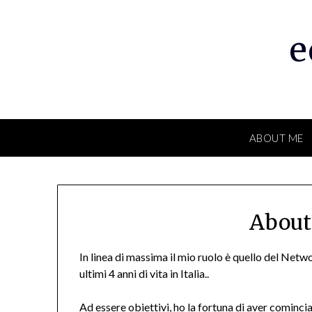
Skip
to
e
content
ABOUT ME
About
In linea di massima il mio ruolo è quello del Netw
ultimi 4 anni di vita in Italia..
Ad essere obiettivi, ho la fortuna di aver cominc