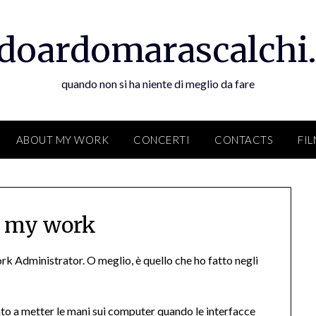
doardomarascalchi.
quando non si ha niente di meglio da fare
ABOUT MY WORK
CONCERTI
CONTACTS
FI
 my work
ork Administrator. O meglio, è quello che ho fatto negli
iato a metter le mani sui computer quando le interfacce