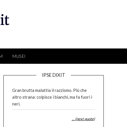
it
LM
MUSEI
IPSE DIXIT
Gran brutta malattia il razzismo. Più che
altro strana: colpisce i bianchi, ma fa fuori i
neri.
… (next quote)