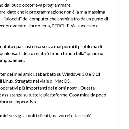
gno dal buco occorreva programmare.
re, dato che la programmazione non è la mia massima
e i “blocchi” dei computer che amministro da un punto di
aver provocato il problema, PERCHE’ sia successo e
ntato qualsiasi cosa senza mai pormi il problema di
qualcosa. Il detto recita “chi non fa non falla” quindi io
ompo.. amen..
ter dei miei amici. sabarbato su Windows 3.0 e 3.11,
i Linux, Stregato nel viale di MacOS.
i operativi più importanti dei giorni nostri. Questa
e assistenza su tutte le piattaforme. Cosa mica da poco
embra un imperativo.
miei servigi a molti clienti, ma vorrei citare i più