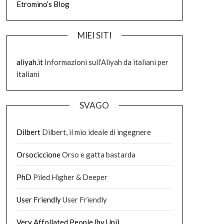
Etromino’s Blog
MIEI SITI
aliyah.it
Informazioni sull’Aliyah da italiani per
italiani
SVAGO
Dilbert
Dilbert, il mio ideale di ingegnere
Orsociccione
Orso e gatta bastarda
PhD
Piled Higher & Deeper
User Friendly
User Friendly
Very Affollated People (by Upi)