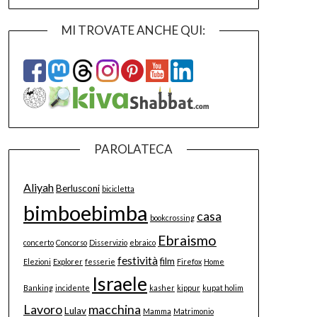
MI TROVATE ANCHE QUI:
PAROLATECA
Aliyah
Berlusconi
bicicletta
bimboebimba
casa
bookcrossing
Ebraismo
concerto
Concorso
Disservizio
ebraico
festività
film
Elezioni
Explorer
fesserie
Firefox
Home
Israele
Banking
incidente
kasher
kippur
kupat holim
Lavoro
macchina
Lulav
Mamma
Matrimonio