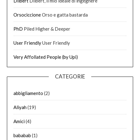
Dilbert
Dilbert, il mio ideale di ingegnere
Orsociccione
Orso e gatta bastarda
PhD
Piled Higher & Deeper
User Friendly
User Friendly
Very Affollated People (by Upi)
CATEGORIE
abbigliamento
(2)
Aliyah
(19)
Amici
(4)
bababab
(1)