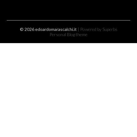
© 2026 edoardomarascalchi.it
| Powered by Superbs
Personal Blog theme