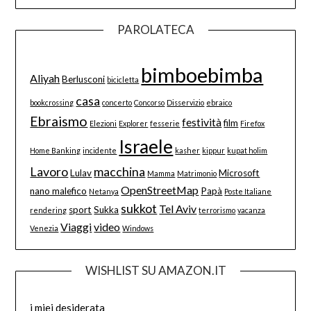
PAROLATECA
bimboebimba
Aliyah
Berlusconi
bicicletta
casa
bookcrossing
concerto
Concorso
Disservizio
ebraico
Ebraismo
festività
film
Elezioni
Explorer
fesserie
Firefox
Israele
Home Banking
incidente
kasher
kippur
kupat holim
Lavoro
macchina
Lulav
Microsoft
Mamma
Matrimonio
OpenStreetMap
nano malefico
Papà
Netanya
Poste Italiane
sukkot
Tel Aviv
sport
Sukka
rendering
terrorismo
vacanza
Viaggi
video
Venezia
Windows
WISHLIST SU AMAZON.IT
i miei desiderata