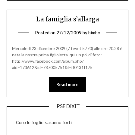
La famiglia s’allarga
Posted on
27/12/2009
by
bimbo
Mercoledì 23 dicembre 2009 (7 tevet 5770) alle ore 20.28 è
nata la nostra prima figlioletta. qui un po’ di foto:
http://www.facebook.com/album.php?
aid=173612&id=787005751&l=ff0431f175
Read more
IPSE DIXIT
Curo le foglie, saranno forti