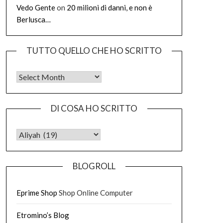
Vedo Gente
on
20 milioni di danni, e non è
Berlusca…
TUTTO QUELLO CHE HO SCRITTO
Tutto quello che ho scritto
DI COSA HO SCRITTO
DI COSA HO SCRITTO
BLOGROLL
Eprime Shop
Shop Online Computer
Etromino’s Blog