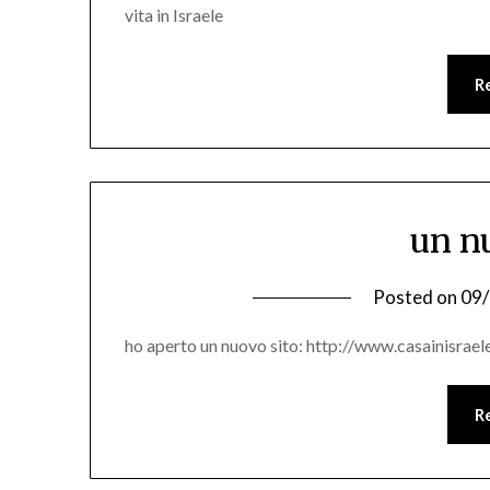
vita in Israele
R
un n
Posted on
09
ho aperto un nuovo sito: http://www.casainisrae
R