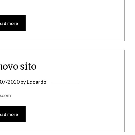
ead more
uovo sito
/07/2010
by
Edoardo
le.com
ead more