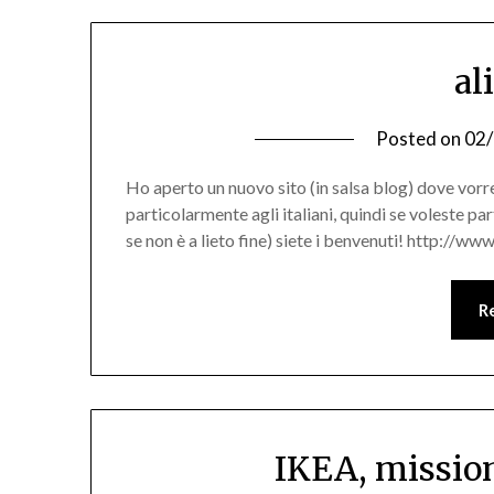
al
Posted on
02
Ho aperto un nuovo sito (in salsa blog) dove vorrei 
particolarmente agli italiani, quindi se voleste p
se non è a lieto fine) siete i benvenuti! http://www
R
IKEA, mission