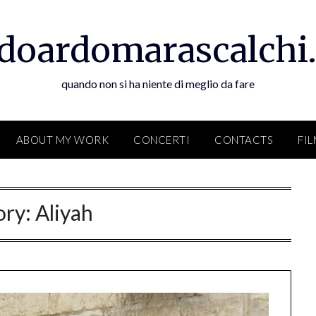
doardomarascalchi.
quando non si ha niente di meglio da fare
ABOUT MY WORK
CONCERTI
CONTACTS
FI
ory:
Aliyah