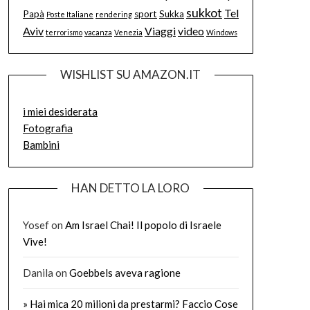
sukkot
Tel
Papà
sport
Sukka
Poste Italiane
rendering
Aviv
Viaggi
video
terrorismo
vacanza
Venezia
Windows
WISHLIST SU AMAZON.IT
i miei desiderata
Fotografia
Bambini
HAN DETTO LA LORO
Yosef
on
Am Israel Chai! Il popolo di Israele
Vive!
Danila
on
Goebbels aveva ragione
» Hai mica 20 milioni da prestarmi? Faccio Cose