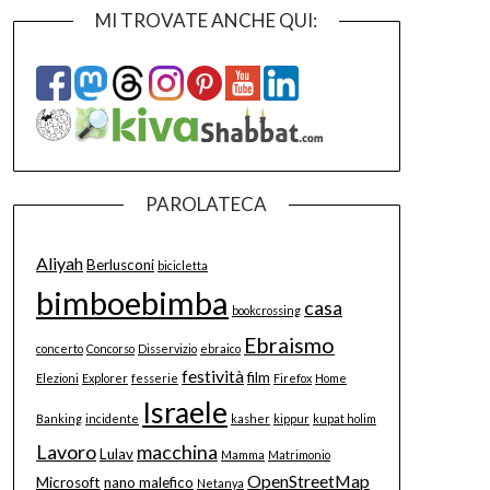
MI TROVATE ANCHE QUI:
PAROLATECA
Aliyah
Berlusconi
bicicletta
bimboebimba
casa
bookcrossing
Ebraismo
concerto
Concorso
Disservizio
ebraico
festività
film
Elezioni
Explorer
fesserie
Firefox
Home
Israele
Banking
incidente
kasher
kippur
kupat holim
Lavoro
macchina
Lulav
Mamma
Matrimonio
OpenStreetMap
Microsoft
nano malefico
Netanya