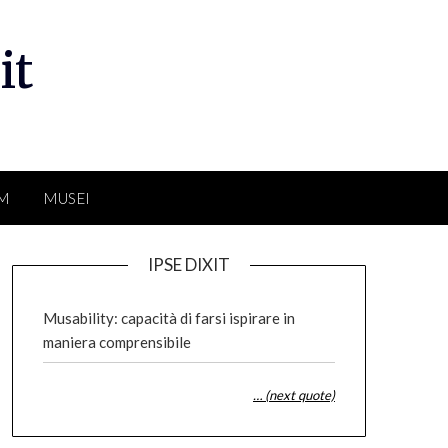
it
LM
MUSEI
IPSE DIXIT
Musability: capacità di farsi ispirare in
maniera comprensibile
… (next quote)