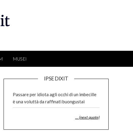
it
LM
MUSEI
IPSE DIXIT
Passare per idiota agli occhi di un imbecille
è una voluttà da raffinati buongustai
… (next quote)