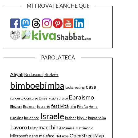
MI TROVATE ANCHE QUI:
PAROLATECA
Aliyah
Berlusconi
bicicletta
bimboebimba
casa
bookcrossing
Ebraismo
concerto
Concorso
Disservizio
ebraico
festività
film
Elezioni
Explorer
fesserie
Firefox
Home
Israele
Banking
incidente
kasher
kippur
kupat holim
Lavoro
macchina
Lulav
Mamma
Matrimonio
OpenStreetMap
Microsoft
nano malefico
Netanya