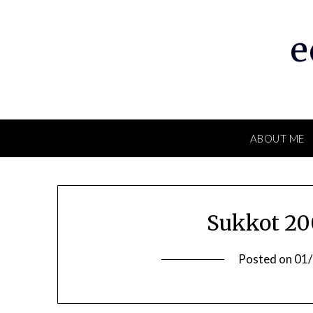
Skip
to
e
content
ABOUT ME
Sukkot 20
Posted on
01