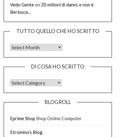
Vedo Gente
on
20 milioni di danni, e non è
Berlusca…
TUTTO QUELLO CHE HO SCRITTO
Tutto quello che ho scritto
DI COSA HO SCRITTO
DI COSA HO SCRITTO
BLOGROLL
Eprime Shop
Shop Online Computer
Etromino’s Blog