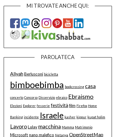
MI TROVATE ANCHE QUI:
PAROLATECA
Aliyah
Berlusconi
bicicletta
bimboebimba
casa
bookcrossing
Ebraismo
concerto
Concorso
Disservizio
ebraico
festività
film
Elezioni
Explorer
fesserie
Firefox
Home
Israele
Banking
incidente
kasher
kippur
kupat holim
Lavoro
macchina
Lulav
Mamma
Matrimonio
OpenStreetMap
Microsoft
nano malefico
Netanya