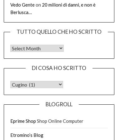
Vedo Gente
on
20 milioni di danni, e non è
Berlusca…
TUTTO QUELLO CHE HO SCRITTO
Tutto quello che ho scritto
DI COSA HO SCRITTO
DI COSA HO SCRITTO
BLOGROLL
Eprime Shop
Shop Online Computer
Etromino’s Blog