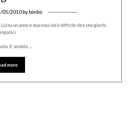
4/05/2010
by
bimbo
 Lui ha un anno e due mesi ed è difficile dire che giochi
impatici.
guita. E’ andata …
ead more