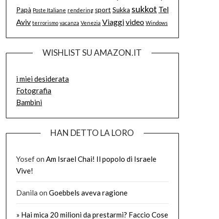
sukkot
Tel
Papà
sport
Sukka
Poste Italiane
rendering
Aviv
Viaggi
video
terrorismo
vacanza
Venezia
Windows
WISHLIST SU AMAZON.IT
i miei desiderata
Fotografia
Bambini
HAN DETTO LA LORO
Yosef
on
Am Israel Chai! Il popolo di Israele
Vive!
Danila
on
Goebbels aveva ragione
» Hai mica 20 milioni da prestarmi? Faccio Cose