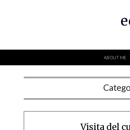
Skip
to
e
content
ABOUT ME
Catego
Visita del c