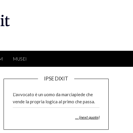
it
LM
MUSEI
IPSE DIXIT
L'avvocato è un uomo da marciapiede che
vende la propria logica al primo che passa.
… (next quote)