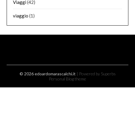
Viaggi
(42)
viaggio
(1)
© 2026 edoardomarascalchi.it
| Powered by Superbs
Personal Blog theme