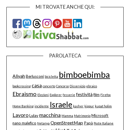
MI TROVATE ANCHE QUI:
PAROLATECA
bimboebimba
Aliyah
Berlusconi
bicicletta
casa
bookcrossing
concerto
Concorso
Disservizio
ebraico
Ebraismo
festività
film
Elezioni
Explorer
fesserie
Firefox
Israele
Home Banking
incidente
kasher
kippur
kupat holim
Lavoro
macchina
Lulav
Microsoft
Mamma
Matrimonio
OpenStreetMap
nano malefico
Papà
Netanya
Poste Italiane