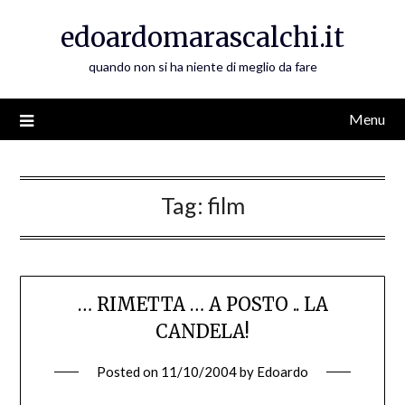
Skip
edoardomarascalchi.it
to
content
quando non si ha niente di meglio da fare
Menu
Tag:
film
… RIMETTA … A POSTO .. LA
CANDELA!
Posted on
11/10/2004
by
Edoardo