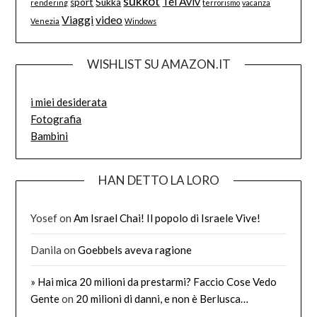
sukkot
Tel Aviv
sport
Sukka
rendering
terrorismo
vacanza
Viaggi
video
Venezia
Windows
WISHLIST SU AMAZON.IT
i miei desiderata
Fotografia
Bambini
HAN DETTO LA LORO
Yosef
on
Am Israel Chai! Il popolo di Israele Vive!
Danila
on
Goebbels aveva ragione
» Hai mica 20 milioni da prestarmi? Faccio Cose Vedo
Gente
on
20 milioni di danni, e non è Berlusca…