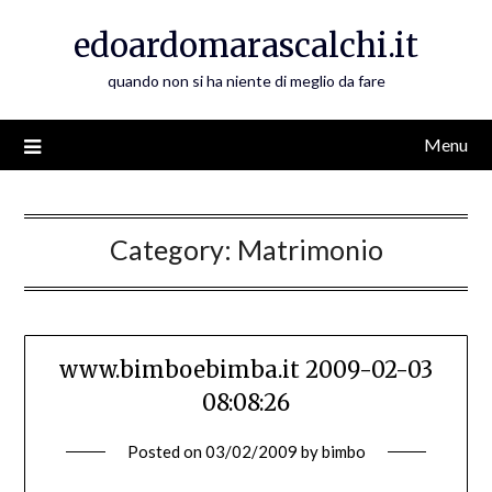
Skip
edoardomarascalchi.it
to
content
quando non si ha niente di meglio da fare
Menu
Category:
Matrimonio
www.bimboebimba.it 2009-02-03
08:08:26
Posted on
03/02/2009
by
bimbo