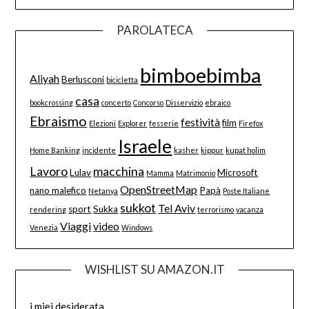
PAROLATECA
bimboebimba
Aliyah
Berlusconi
bicicletta
casa
bookcrossing
concerto
Concorso
Disservizio
ebraico
Ebraismo
festività
film
Elezioni
Explorer
fesserie
Firefox
Israele
Home Banking
incidente
kasher
kippur
kupat holim
Lavoro
macchina
Lulav
Microsoft
Mamma
Matrimonio
OpenStreetMap
nano malefico
Papà
Netanya
Poste Italiane
sukkot
Tel Aviv
sport
Sukka
rendering
terrorismo
vacanza
Viaggi
video
Venezia
Windows
WISHLIST SU AMAZON.IT
i miei desiderata