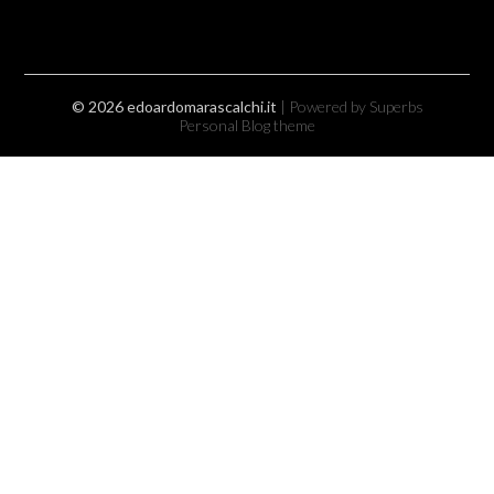
© 2026 edoardomarascalchi.it
| Powered by Superbs
Personal Blog theme