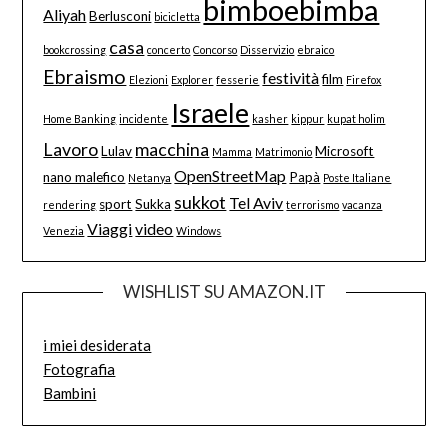
bimboebimba
Aliyah
Berlusconi
bicicletta
casa
bookcrossing
concerto
Concorso
Disservizio
ebraico
Ebraismo
festività
film
Elezioni
Explorer
fesserie
Firefox
Israele
Home Banking
incidente
kasher
kippur
kupat holim
Lavoro
macchina
Lulav
Microsoft
Mamma
Matrimonio
OpenStreetMap
nano malefico
Papà
Netanya
Poste Italiane
sukkot
Tel Aviv
sport
Sukka
rendering
terrorismo
vacanza
Viaggi
video
Venezia
Windows
WISHLIST SU AMAZON.IT
i miei desiderata
Fotografia
Bambini