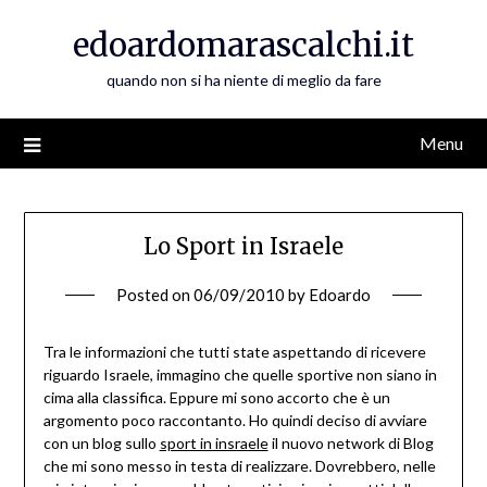
Skip
edoardomarascalchi.it
to
content
quando non si ha niente di meglio da fare
Menu
Lo Sport in Israele
Posted on
06/09/2010
by
Edoardo
Tra le informazioni che tutti state aspettando di ricevere
riguardo Israele, immagino che quelle sportive non siano in
cima alla classifica. Eppure mi sono accorto che è un
argomento poco raccontanto. Ho quindi deciso di avviare
con un blog sullo
sport in insraele
il nuovo network di Blog
che mi sono messo in testa di realizzare. Dovrebbero, nelle