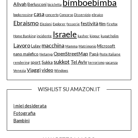
bimboebimba
Aliyah
Berlusconi
bicicletta
casa
bookcrossing
concerto
Concorso
Disservizio
ebraico
Ebraismo
festività
film
Elezioni
Explorer
fesserie
Firefox
Israele
Home Banking
incidente
kasher
kippur
kupat holim
Lavoro
macchina
Lulav
Microsoft
Mamma
Matrimonio
OpenStreetMap
nano malefico
Papà
Netanya
Poste Italiane
sukkot
Tel Aviv
sport
Sukka
rendering
terrorismo
vacanza
Viaggi
video
Venezia
Windows
WISHLIST SU AMAZON.IT
i miei desiderata
Fotografia
Bambini