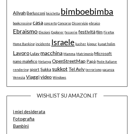
bimboebimba
Aliyah
Berlusconi
bicicletta
casa
bookcrossing
concerto
Concorso
Disservizio
ebraico
Ebraismo
festività
film
Elezioni
Explorer
fesserie
Firefox
Israele
Home Banking
incidente
kasher
kippur
kupat holim
Lavoro
macchina
Lulav
Microsoft
Mamma
Matrimonio
OpenStreetMap
nano malefico
Papà
Netanya
Poste Italiane
sukkot
Tel Aviv
sport
Sukka
rendering
terrorismo
vacanza
Viaggi
video
Venezia
Windows
WISHLIST SU AMAZON.IT
i miei desiderata
Fotografia
Bambini