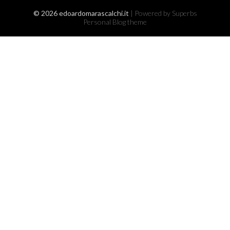
© 2026 edoardomarascalchi.it
| Powered by Superbs
Personal Blog theme