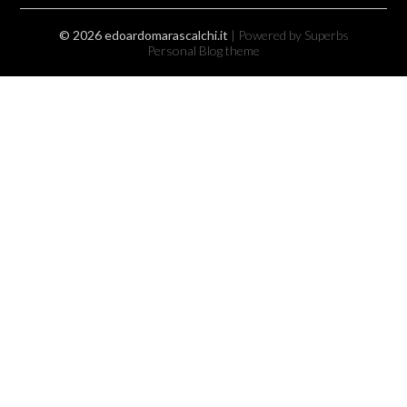
© 2026 edoardomarascalchi.it
| Powered by Superbs
Personal Blog theme