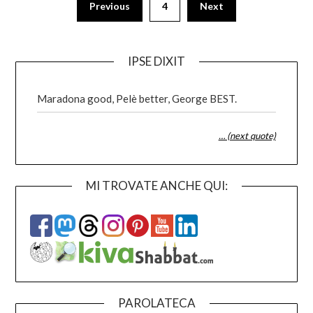
Previous
4
Next
pagination
IPSE DIXIT
Maradona good, Pelè better, George BEST.
… (next quote)
MI TROVATE ANCHE QUI:
PAROLATECA