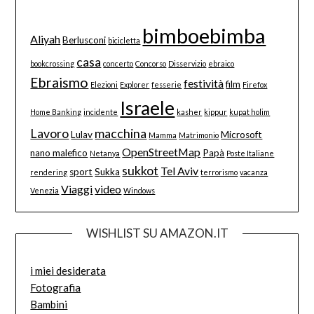
bimboebimba
Aliyah
Berlusconi
bicicletta
casa
bookcrossing
concerto
Concorso
Disservizio
ebraico
Ebraismo
festività
film
Elezioni
Explorer
fesserie
Firefox
Israele
Home Banking
incidente
kasher
kippur
kupat holim
Lavoro
macchina
Lulav
Microsoft
Mamma
Matrimonio
OpenStreetMap
nano malefico
Papà
Netanya
Poste Italiane
sukkot
Tel Aviv
sport
Sukka
rendering
terrorismo
vacanza
Viaggi
video
Venezia
Windows
WISHLIST SU AMAZON.IT
i miei desiderata
Fotografia
Bambini