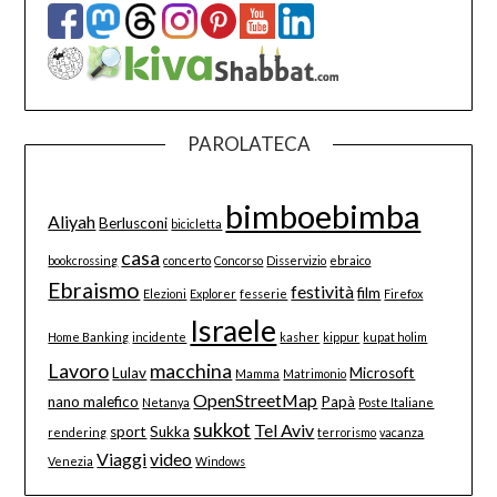
PAROLATECA
bimboebimba
Aliyah
Berlusconi
bicicletta
casa
bookcrossing
concerto
Concorso
Disservizio
ebraico
Ebraismo
festività
film
Elezioni
Explorer
fesserie
Firefox
Israele
Home Banking
incidente
kasher
kippur
kupat holim
Lavoro
macchina
Lulav
Microsoft
Mamma
Matrimonio
OpenStreetMap
nano malefico
Papà
Netanya
Poste Italiane
sukkot
Tel Aviv
sport
Sukka
rendering
terrorismo
vacanza
Viaggi
video
Venezia
Windows