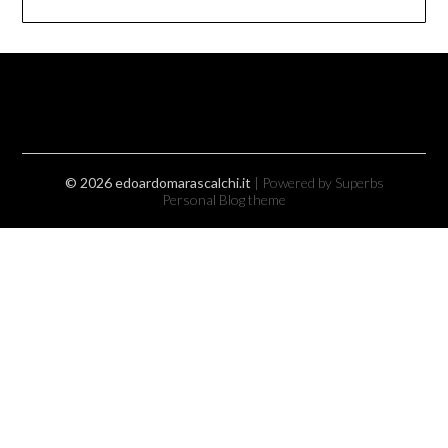
© 2026 edoardomarascalchi.it
| Powered by Superbs
Personal Blog theme