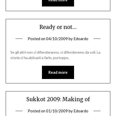
Ready or not…
Posted on
04/10/2009
by
Edoardo
Se gli altri non ci difenderanno, ci difenderemo da soli. La
storia ci ha abituati a farlo, purtoppo.
Read more
Sukkot 2009: Making of
Posted on
01/10/2009
by
Edoardo