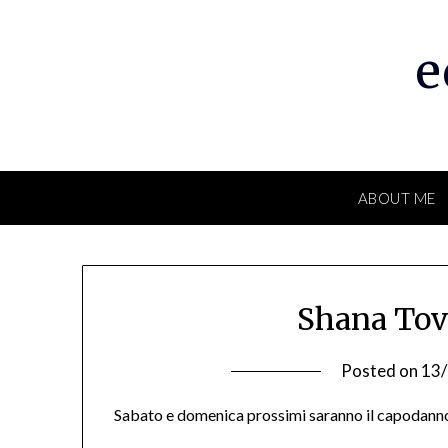
Skip
to
e
content
ABOUT ME
Shana Tov
Posted on
13
Sabato e domenica prossimi saranno il capodanno