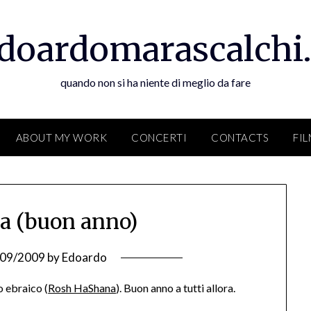
doardomarascalchi.
quando non si ha niente di meglio da fare
ABOUT MY WORK
CONCERTI
CONTACTS
FI
a (buon anno)
/09/2009
by
Edoardo
 ebraico (
Rosh HaShana
). Buon anno a tutti allora.