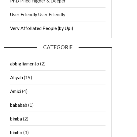
PhD
Piled Higher & Deeper
User Friendly
User Friendly
Very Affollated People (by Upi)
CATEGORIE
abbigliamento
(2)
Aliyah
(19)
Amici
(4)
bababab
(1)
bimba
(2)
bimbo
(3)