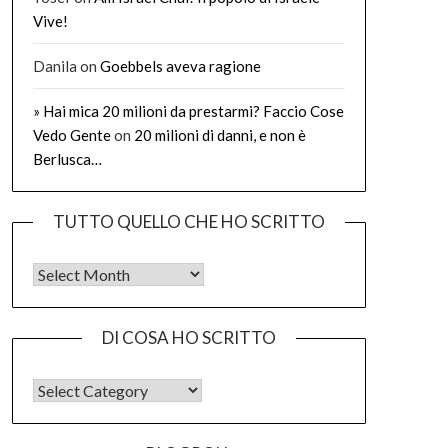
Vive!
Danila
on
Goebbels aveva ragione
» Hai mica 20 milioni da prestarmi? Faccio Cose
Vedo Gente
on
20 milioni di danni, e non è
Berlusca…
TUTTO QUELLO CHE HO SCRITTO
Tutto quello che ho scritto
DI COSA HO SCRITTO
DI COSA HO SCRITTO