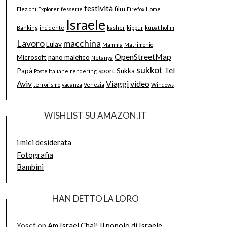
festività
film
Elezioni
Explorer
fesserie
Firefox
Home
Israele
Banking
incidente
kasher
kippur
kupat holim
Lavoro
macchina
Lulav
Mamma
Matrimonio
OpenStreetMap
Microsoft
nano malefico
Netanya
sukkot
Tel
Papà
sport
Sukka
Poste Italiane
rendering
Aviv
Viaggi
video
terrorismo
vacanza
Venezia
Windows
WISHLIST SU AMAZON.IT
i miei desiderata
Fotografia
Bambini
HAN DETTO LA LORO
Yosef
on
Am Israel Chai! Il popolo di Israele