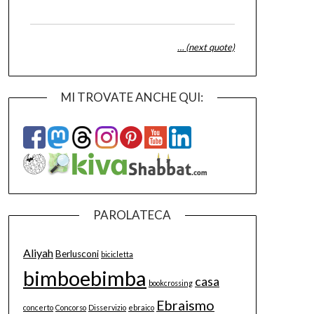
… (next quote)
MI TROVATE ANCHE QUI:
PAROLATECA
Aliyah
Berlusconi
bicicletta
bimboebimba
casa
bookcrossing
Ebraismo
concerto
Concorso
Disservizio
ebraico