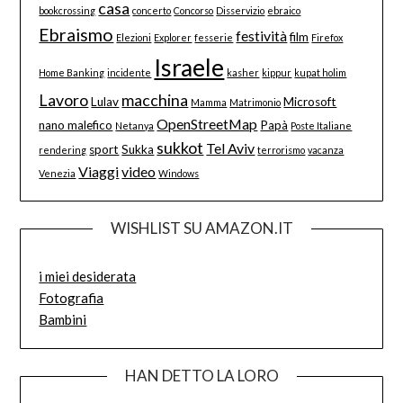
casa
bookcrossing
concerto
Concorso
Disservizio
ebraico
Ebraismo
festività
film
Elezioni
Explorer
fesserie
Firefox
Israele
Home Banking
incidente
kasher
kippur
kupat holim
Lavoro
macchina
Lulav
Microsoft
Mamma
Matrimonio
OpenStreetMap
nano malefico
Papà
Netanya
Poste Italiane
sukkot
Tel Aviv
sport
Sukka
rendering
terrorismo
vacanza
Viaggi
video
Venezia
Windows
WISHLIST SU AMAZON.IT
i miei desiderata
Fotografia
Bambini
HAN DETTO LA LORO