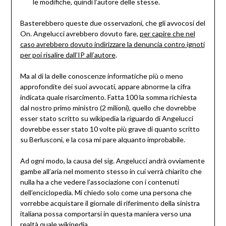
le modifiche, quindi l’autore delle stesse.
Basterebbero queste due osservazioni, che gli avvocosi del
On. Angelucci avrebbero dovuto fare,
per capire che nel
caso avrebbero dovuto indirizzare la denuncia contro ignoti
per poi risalire dall’IP all’autore
.
Ma al di la delle conoscenze informatiche più o meno
approfondite dei suoi avvocati, appare abnorme la cifra
indicata quale risarcimento. Fatta 100 la somma richiesta
dal nostro primo ministro (2 milioni), quello che dovrebbe
esser stato scritto su wikipedia la riguardo di Angelucci
dovrebbe esser stato 10 volte più grave di quanto scritto
su Berlusconi, e la cosa mi pare alquanto improbabile.
Ad ogni modo, la causa del sig. Angelucci andrà ovviamente
gambe all’aria nel momento stesso in cui verrà chiarito che
nulla ha a che vedere l’associazione con i contenuti
dell’enciclopedia. Mi chiedo solo come una persona che
vorrebbe acquistare il giornale di riferimento della sinistra
italiana possa comportarsi in questa maniera verso una
realtà quale wikipedia.