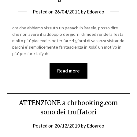
Posted on
26/04/2011
by
Edoardo
ora che abbiamo vissuto un pesach in israele, posso dire
che non avere il raddoppio dei giorni di moed rende la festa
molto piu’ piacevole. poter fare 4 giorni di vacanza visitando
parchi e’ semplicemente fantascienza in gola’. un motivo in
piu’ per fare l’aliyah!
Read more
ATTENZIONE a chrbooking.com
sono dei truffatori
Posted on
20/12/2010
by
Edoardo