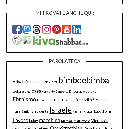
MI TROVATE ANCHE QUI:
PAROLATECA
bimboebimba
Aliyah
Berlusconi
bicicletta
casa
bookcrossing
concerto
Concorso
Disservizio
ebraico
Ebraismo
festività
film
Elezioni
Explorer
fesserie
Firefox
Israele
Home Banking
incidente
kasher
kippur
kupat holim
Lavoro
macchina
Lulav
Microsoft
Mamma
Matrimonio
OpenStreetMap
nano malefico
Papà
Netanya
Poste Italiane