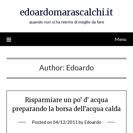
Skip
edoardomarascalchi.it
to
content
quando non si ha niente di meglio da fare
Menu
Author:
Edoardo
Risparmiare un po’ d’ acqua
preparando la borsa dell’acqua calda
Posted on
04/12/2011
by
Edoardo