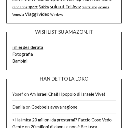
sukkot
Tel Aviv
sport
Sukka
rendering
terrorismo
vacanza
Viaggi
video
Venezia
Windows
WISHLIST SU AMAZON.IT
i miei desiderata
Fotografia
Bambini
HAN DETTO LA LORO
Yosef
on
Am Israel Chai! Il popolo di Israele Vive!
Danila
on
Goebbels aveva ragione
» Hai mica 20 milioni da prestarmi? Faccio Cose Vedo
Gente
on
20 milioni di danni, e non è Berlusca…