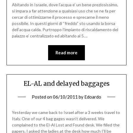
Abitando in Israele, dove l’acqua e’ un bene preziosissimo,
si impara a far attenzione a qualsiasi uso che se ne fa per
cercar di ottimizzarne il processo e sprecarne il meno
possibile. In questi giorni di “freddo” sto usando la borsa
dell’acqua calda. Purtroppo l’impianto di riscaldamento del
palazzo e’ centralizzato ed abitando al 5….
Read more
EL-AL and delayed baggages
Posted on
06/10/2011
by
Edoardo
Yesterday we came back to Israel after a 3 weeks travel to
Italy. One of our 4 bag gages wasn’t delivered. We
complained to the El-Al Lost and Found desk. We filled the
papers. I asked the ladies at the desk how much I’ll be