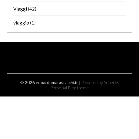
Viaggi
(42)
viaggio
(1)
© 2026 edoardomarascalchi.it
| Powered by Superbs
Personal Blog theme