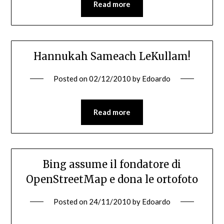
Read more
Hannukah Sameach LeKullam!
Posted on
02/12/2010
by
Edoardo
Read more
Bing assume il fondatore di
OpenStreetMap e dona le ortofoto
Posted on
24/11/2010
by
Edoardo