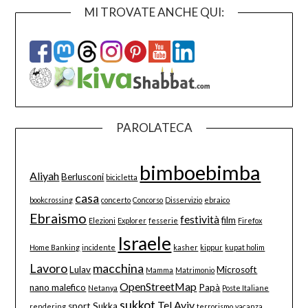
MI TROVATE ANCHE QUI:
PAROLATECA
bimboebimba
Aliyah
Berlusconi
bicicletta
casa
bookcrossing
concerto
Concorso
Disservizio
ebraico
Ebraismo
festività
film
Elezioni
Explorer
fesserie
Firefox
Israele
Home Banking
incidente
kasher
kippur
kupat holim
Lavoro
macchina
Lulav
Microsoft
Mamma
Matrimonio
OpenStreetMap
nano malefico
Papà
Netanya
Poste Italiane
sukkot
Tel Aviv
sport
Sukka
rendering
terrorismo
vacanza