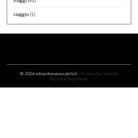
Viaggi
(42)
viaggio
(1)
© 2026 edoardomarascalchi.it
| Powered by Superbs
Personal Blog theme