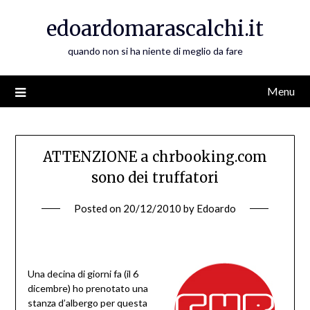
Skip
edoardomarascalchi.it
to
content
quando non si ha niente di meglio da fare
Menu
ATTENZIONE a chrbooking.com
sono dei truffatori
Posted on
20/12/2010
by
Edoardo
Una decina di giorni fa (il 6
dicembre) ho prenotato una
stanza d’albergo per questa