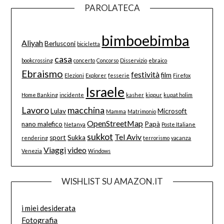
PAROLATECA
bimboebimba
Aliyah
Berlusconi
bicicletta
casa
bookcrossing
concerto
Concorso
Disservizio
ebraico
Ebraismo
festività
film
Elezioni
Explorer
fesserie
Firefox
Israele
Home Banking
incidente
kasher
kippur
kupat holim
Lavoro
macchina
Lulav
Microsoft
Mamma
Matrimonio
OpenStreetMap
nano malefico
Papà
Netanya
Poste Italiane
sukkot
Tel Aviv
sport
Sukka
rendering
terrorismo
vacanza
Viaggi
video
Venezia
Windows
WISHLIST SU AMAZON.IT
i miei desiderata
Fotografia