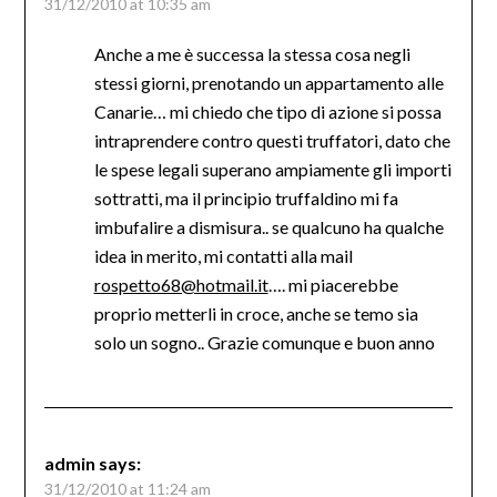
31/12/2010 at 10:35 am
Anche a me è successa la stessa cosa negli
stessi giorni, prenotando un appartamento alle
Canarie… mi chiedo che tipo di azione si possa
intraprendere contro questi truffatori, dato che
le spese legali superano ampiamente gli importi
sottratti, ma il principio truffaldino mi fa
imbufalire a dismisura.. se qualcuno ha qualche
idea in merito, mi contatti alla mail
rospetto68@hotmail.it
…. mi piacerebbe
proprio metterli in croce, anche se temo sia
solo un sogno.. Grazie comunque e buon anno
admin
says:
31/12/2010 at 11:24 am