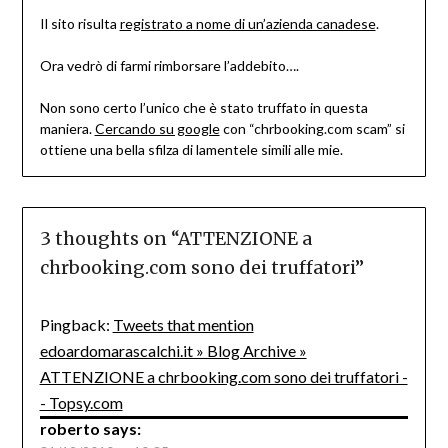
Il sito risulta
registrato a nome di un’azienda canadese
.
Ora vedrò di farmi rimborsare l’addebito….
Non sono certo l’unico che è stato truffato in questa
maniera.
Cercando su google
con “chrbooking.com scam” si
ottiene una bella sfilza di lamentele simili alle mie.
3 thoughts on “
ATTENZIONE a
chrbooking.com sono dei truffatori
”
Pingback:
Tweets that mention
edoardomarascalchi.it » Blog Archive »
ATTENZIONE a chrbooking.com sono dei truffatori -
- Topsy.com
roberto
says: