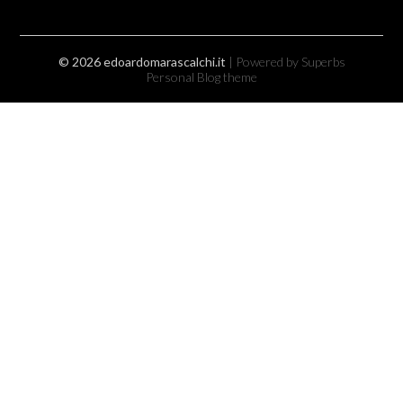
© 2026 edoardomarascalchi.it
| Powered by Superbs
Personal Blog theme