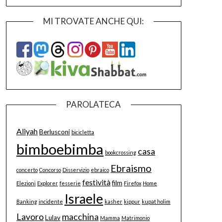
MI TROVATE ANCHE QUI:
PAROLATECA
Aliyah
Berlusconi
bicicletta
bimboebimba
casa
bookcrossing
Ebraismo
concerto
Concorso
Disservizio
ebraico
festività
film
Elezioni
Explorer
fesserie
Firefox
Home
Israele
Banking
incidente
kasher
kippur
kupat holim
Lavoro
macchina
Lulav
Mamma
Matrimonio