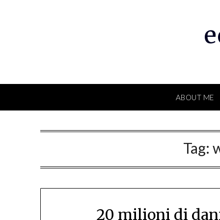
Skip
to
e
content
ABOUT ME
Tag:
20 milioni di dan