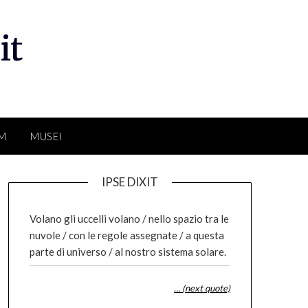
it
LM
MUSEI
IPSE DIXIT
Volano gli uccelli volano / nello spazio tra le
nuvole / con le regole assegnate / a questa
parte di universo / al nostro sistema solare.
… (next quote)