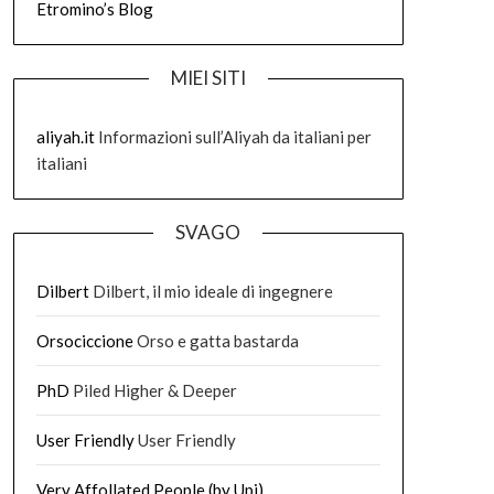
Etromino’s Blog
MIEI SITI
aliyah.it
Informazioni sull’Aliyah da italiani per
italiani
SVAGO
Dilbert
Dilbert, il mio ideale di ingegnere
Orsociccione
Orso e gatta bastarda
PhD
Piled Higher & Deeper
User Friendly
User Friendly
Very Affollated People (by Upi)