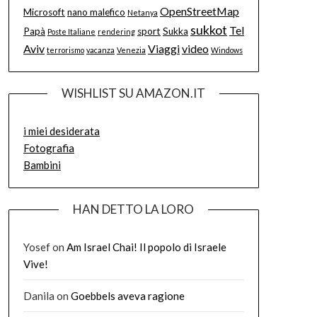
OpenStreetMap
Microsoft
nano malefico
Netanya
sukkot
Tel
Papà
sport
Sukka
Poste Italiane
rendering
Aviv
Viaggi
video
terrorismo
vacanza
Venezia
Windows
WISHLIST SU AMAZON.IT
i miei desiderata
Fotografia
Bambini
HAN DETTO LA LORO
Yosef
on
Am Israel Chai! Il popolo di Israele
Vive!
Danila
on
Goebbels aveva ragione