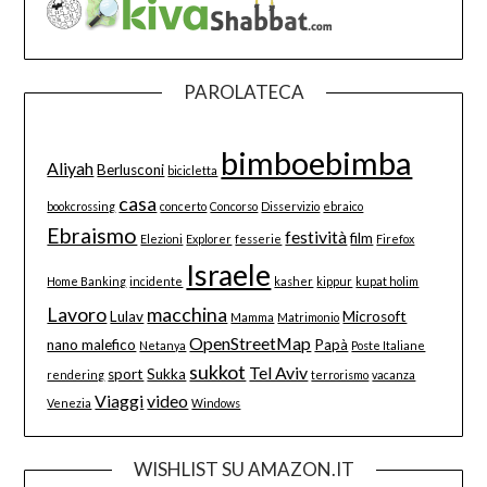
PAROLATECA
bimboebimba
Aliyah
Berlusconi
bicicletta
casa
bookcrossing
concerto
Concorso
Disservizio
ebraico
Ebraismo
festività
film
Elezioni
Explorer
fesserie
Firefox
Israele
Home Banking
incidente
kasher
kippur
kupat holim
Lavoro
macchina
Lulav
Microsoft
Mamma
Matrimonio
OpenStreetMap
nano malefico
Papà
Netanya
Poste Italiane
sukkot
Tel Aviv
sport
Sukka
rendering
terrorismo
vacanza
Viaggi
video
Venezia
Windows
WISHLIST SU AMAZON.IT