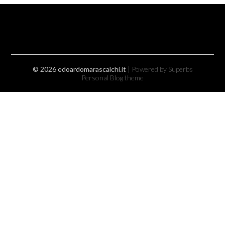
© 2026 edoardomarascalchi.it
| Powered by Superbs
Personal Blog theme