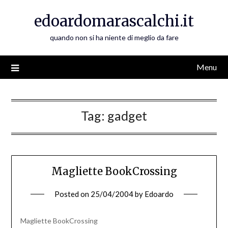
Skip
edoardomarascalchi.it
to
content
quando non si ha niente di meglio da fare
Menu
Tag:
gadget
Magliette BookCrossing
Posted on
25/04/2004
by
Edoardo
Magliette BookCrossing