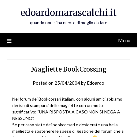
Skip
edoardomarascalchi.it
to
content
quando non si ha niente di meglio da fare
Menu
Magliette BookCrossing
Posted on
25/04/2004
by
Edoardo
Nel forum dei Bookcorsari italiani, con alcuni amici abbiamo
deciso di stamparci delle magliette con un motto
significativo: “UNA RISPOSTA A CASO NON SI NEGA A
NESSUNO”.
Se per caso siete dei bookcorsari e desiderate una bella
maglietta e sostenere le spese di gestione del forum che si