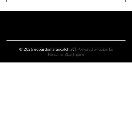
© 2026 edoardomarascalchi.it
| Powered by Superbs
Personal Blog theme