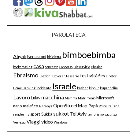
PAROLATECA
bimboebimba
Aliyah
Berlusconi
bicicletta
casa
bookcrossing
concerto
Concorso
Disservizio
ebraico
Ebraismo
festività
film
Elezioni
Explorer
fesserie
Firefox
Israele
Home Banking
incidente
kasher
kippur
kupat holim
Lavoro
macchina
Lulav
Microsoft
Mamma
Matrimonio
OpenStreetMap
nano malefico
Papà
Netanya
Poste Italiane
sukkot
Tel Aviv
sport
Sukka
rendering
terrorismo
vacanza
Viaggi
video
Venezia
Windows