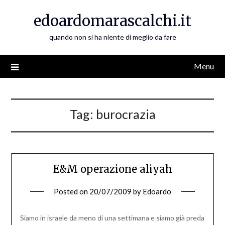
Skip
edoardomarascalchi.it
to
content
quando non si ha niente di meglio da fare
Menu
Tag:
burocrazia
E&M operazione aliyah
Posted on
20/07/2009
by
Edoardo
Siamo in israele da meno di una settimana e siamo già preda