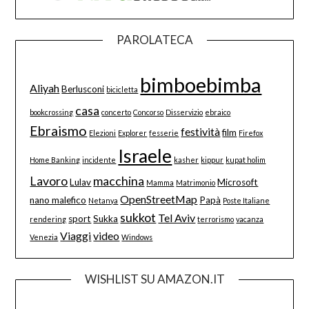
PAROLATECA
bimboebimba
Aliyah
Berlusconi
bicicletta
casa
bookcrossing
concerto
Concorso
Disservizio
ebraico
Ebraismo
festività
film
Elezioni
Explorer
fesserie
Firefox
Israele
Home Banking
incidente
kasher
kippur
kupat holim
Lavoro
macchina
Lulav
Microsoft
Mamma
Matrimonio
OpenStreetMap
nano malefico
Papà
Netanya
Poste Italiane
sukkot
Tel Aviv
sport
Sukka
rendering
terrorismo
vacanza
Viaggi
video
Venezia
Windows
WISHLIST SU AMAZON.IT