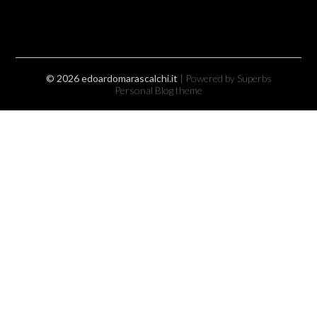
© 2026 edoardomarascalchi.it
| Powered by Superbs
Personal Blog theme