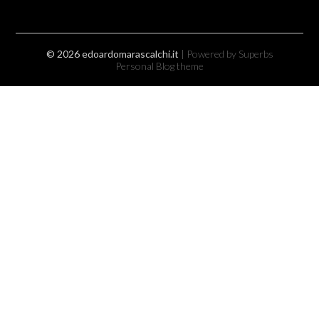
© 2026 edoardomarascalchi.it
| Powered by Superbs
Personal Blog theme