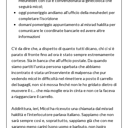
Meuhedet con cui è convenzionata la ginecoloca che
seguirà micol;
oggi pomeriggio andiamo all’ufficio della meuhedet per
completare l’iscrizione
domani pomeriggio appuntamento al misrad haklita per
comunicare le coordinate bancarie ed avere altre
informazioni
C’é da dire che, a dispetto di quanto tutti dicano, chi ci si è
parato di fronte fino ad ora è stato sempre estremamente
cortese. Sia in banca che all’ufficio postale. Da quando
siamo partiti l’unica persona sgarbata che abbiamo
incontrato è stata un’inserviente di malpensa che pur
vedendo micol in difficoltà nel rimettere a posto il carrello
dei bagagli, non si è mossa finché non le ho gridato dietro di
muovere il c… che mia moglie era in cinta e non ce la faceva
a riagganciare il carrello.
Addirittura, ieri, Micol ha ricevuto una chiamata dal misrad
haklità e l’interlocutore parlava italiano. Sappiamo che non
sarà sempre così e, soprattutto, sappiamo già che con me
saranno meno carini (sono uomo e barbuto, non ispiro