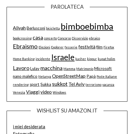
PAROLATECA
bimboebimba
Aliyah
Berlusconi
bicicletta
casa
bookcrossing
concerto
Concorso
Disservizio
ebraico
Ebraismo
festività
film
Elezioni
Explorer
fesserie
Firefox
Israele
Home Banking
incidente
kasher
kippur
kupat holim
Lavoro
macchina
Lulav
Microsoft
Mamma
Matrimonio
OpenStreetMap
nano malefico
Papà
Netanya
Poste Italiane
sukkot
Tel Aviv
sport
Sukka
rendering
terrorismo
vacanza
Viaggi
video
Venezia
Windows
WISHLIST SU AMAZON.IT
i miei desiderata
Fotografia