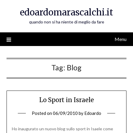
Skip
edoardomarascalchi.it
to
content
quando non si ha niente di meglio da fare
Menu
Tag:
Blog
Lo Sport in Israele
Posted on
06/09/2010
by
Edoardo
Ho inaugurato un nuovo blog sullo sport in Isaele come