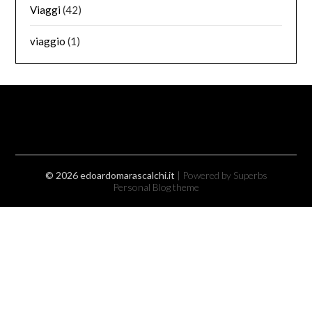
Viaggi
(42)
viaggio
(1)
© 2026 edoardomarascalchi.it
| Powered by Superbs
Personal Blog theme