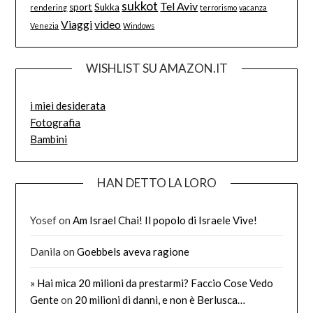
sukkot
Tel Aviv
sport
Sukka
rendering
terrorismo
vacanza
Viaggi
video
Venezia
Windows
WISHLIST SU AMAZON.IT
i miei desiderata
Fotografia
Bambini
HAN DETTO LA LORO
Yosef
on
Am Israel Chai! Il popolo di Israele Vive!
Danila
on
Goebbels aveva ragione
» Hai mica 20 milioni da prestarmi? Faccio Cose Vedo
Gente
on
20 milioni di danni, e non è Berlusca…