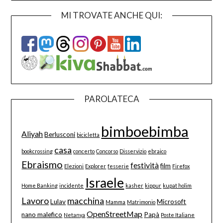
MI TROVATE ANCHE QUI:
PAROLATECA
bimboebimba
Aliyah
Berlusconi
bicicletta
casa
bookcrossing
concerto
Concorso
Disservizio
ebraico
Ebraismo
festività
film
Elezioni
Explorer
fesserie
Firefox
Israele
Home Banking
incidente
kasher
kippur
kupat holim
Lavoro
macchina
Lulav
Microsoft
Mamma
Matrimonio
OpenStreetMap
nano malefico
Papà
Netanya
Poste Italiane