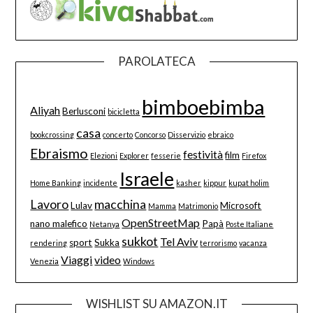
PAROLATECA
bimboebimba
Aliyah
Berlusconi
bicicletta
casa
bookcrossing
concerto
Concorso
Disservizio
ebraico
Ebraismo
festività
film
Elezioni
Explorer
fesserie
Firefox
Israele
Home Banking
incidente
kasher
kippur
kupat holim
Lavoro
macchina
Lulav
Microsoft
Mamma
Matrimonio
OpenStreetMap
nano malefico
Papà
Netanya
Poste Italiane
sukkot
Tel Aviv
sport
Sukka
rendering
terrorismo
vacanza
Viaggi
video
Venezia
Windows
WISHLIST SU AMAZON.IT