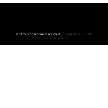
© 2026 edoardomarascalchi.it
| Powered by Superbs
Personal Blog theme