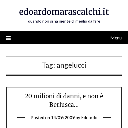
Skip
edoardomarascalchi.it
to
content
quando non si ha niente di meglio da fare
Menu
Tag:
angelucci
20 milioni di danni, e non è
Berlusca…
Posted on
14/09/2009
by
Edoardo