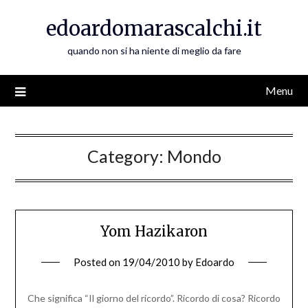
Skip
edoardomarascalchi.it
to
content
quando non si ha niente di meglio da fare
Menu
Category:
Mondo
Yom Hazikaron
Posted on
19/04/2010
by
Edoardo
Che significa “Il giorno del ricordo”. Ricordo di cosa? Ricordo