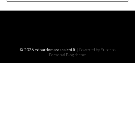
© 2026 edoardomarascalchi.it
| Powered by Superbs
Personal Blog theme