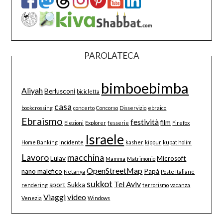
PAROLATECA
bimboebimba
Aliyah
Berlusconi
bicicletta
casa
bookcrossing
concerto
Concorso
Disservizio
ebraico
Ebraismo
festività
film
Elezioni
Explorer
fesserie
Firefox
Israele
Home Banking
incidente
kasher
kippur
kupat holim
Lavoro
macchina
Lulav
Microsoft
Mamma
Matrimonio
OpenStreetMap
nano malefico
Papà
Netanya
Poste Italiane
sukkot
Tel Aviv
sport
Sukka
rendering
terrorismo
vacanza
Viaggi
video
Venezia
Windows