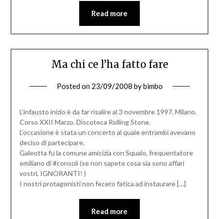
Read more
Ma chi ce l’ha fatto fare
Posted on
23/09/2008
by
bimbo
L’infausto inizio è da far risalire al 3 novembre 1997. Milano.
Corso XXII Marzo. Discoteca Rolling Stone.
L’occasione è stata un concerto al quale entrambi avevano
deciso di partecipare.
Galeotta fu la comune amicizia con Squalo, frequentatore
emiliano di #consoli (se non sapete cosa sia sono affari
vostri, IGNORANTI! )
I nostri protagonisti non fecero fatica ad instaurare […]
Read more