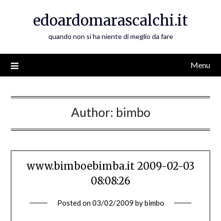
Skip
edoardomarascalchi.it
to
content
quando non si ha niente di meglio da fare
Menu
Author:
bimbo
www.bimboebimba.it 2009-02-03
08:08:26
Posted on
03/02/2009
by
bimbo