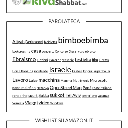
PAROLATECA
bimboebimba
Aliyah
Berlusconi
bicicletta
casa
bookcrossing
concerto
Concorso
Disservizio
ebraico
Ebraismo
festività
film
Elezioni
Explorer
fesserie
Firefox
Israele
Home Banking
incidente
kasher
kippur
kupat holim
Lavoro
macchina
Lulav
Microsoft
Mamma
Matrimonio
OpenStreetMap
nano malefico
Papà
Netanya
Poste Italiane
sukkot
Tel Aviv
sport
Sukka
rendering
terrorismo
vacanza
Viaggi
video
Venezia
Windows
WISHLIST SU AMAZON.IT