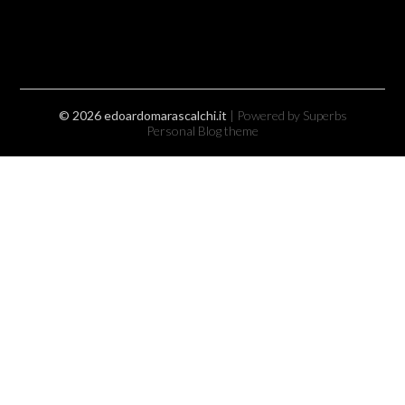
© 2026 edoardomarascalchi.it
| Powered by Superbs
Personal Blog theme