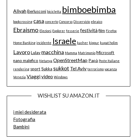
bimboebimba
Aliyah
Berlusconi
bicicletta
casa
bookcrossing
concerto
Concorso
Disservizio
ebraico
Ebraismo
festività
film
Elezioni
Explorer
fesserie
Firefox
Israele
Home Banking
incidente
kasher
kippur
kupat holim
Lavoro
macchina
Lulav
Microsoft
Mamma
Matrimonio
OpenStreetMap
nano malefico
Papà
Netanya
Poste Italiane
sukkot
Tel Aviv
sport
Sukka
rendering
terrorismo
vacanza
Viaggi
video
Venezia
Windows
WISHLIST SU AMAZON.IT
i miei desiderata
Fotografia
Bambini