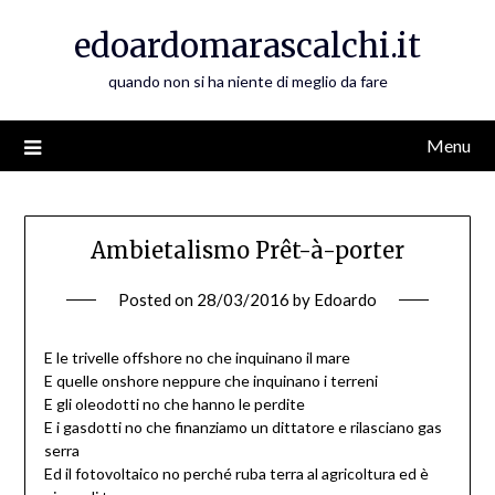
Skip
edoardomarascalchi.it
to
content
quando non si ha niente di meglio da fare
Menu
Ambietalismo Prêt-à-porter
Posted on
28/03/2016
by
Edoardo
E le trivelle offshore no che inquinano il mare
E quelle onshore neppure che inquinano i terreni
E gli oleodotti no che hanno le perdite
E i gasdotti no che finanziamo un dittatore e rilasciano gas
serra
Ed il fotovoltaico no perché ruba terra al agricoltura ed è