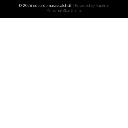
© 2026 edoardomarascalchi.it
| Powered by Superbs
Personal Blog theme