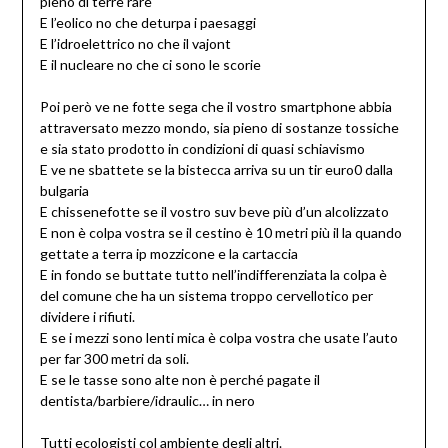
pieno di terre rare
E l’eolico no che deturpa i paesaggi
E l’idroelettrico no che il vajont
E il nucleare no che ci sono le scorie
Poi però ve ne fotte sega che il vostro smartphone abbia
attraversato mezzo mondo, sia pieno di sostanze tossiche
e sia stato prodotto in condizioni di quasi schiavismo
E ve ne sbattete se la bistecca arriva su un tir euro0 dalla
bulgaria
E chissenefotte se il vostro suv beve più d’un alcolizzato
E non è colpa vostra se il cestino è 10 metri più il la quando
gettate a terra ip mozzicone e la cartaccia
E in fondo se buttate tutto nell’indifferenziata la colpa è
del comune che ha un sistema troppo cervellotico per
dividere i rifiuti.
E se i mezzi sono lenti mica è colpa vostra che usate l’auto
per far 300 metri da soli.
E se le tasse sono alte non è perché pagate il
dentista/barbiere/idraulic… in nero
Tutti ecologisti col ambiente degli altri.