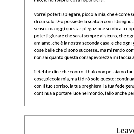
vorrei poterti spiegare, piccola mia, che è come 
di cui solo D-o possiede la scatola con il disegno.
senso.. ma oggi questa spiegazione sembra troppo
poterti giurare che sarai sempre al sicuro, che og
amiamo, che è la nostra seconda casa, e che ogni 
cose belle che ci sono successe.. ma mi rendo con
non sai quanto questa consapevolezza mi faccia a
il Rebbe dice che contro il buio non possiamo far a
cose, piccola mia, ma ti dirò solo questo: continua a
con il tuo sorriso, la tua preghiera, la tua fede ge
continua a portare luce nel mondo, fallo anche per
Leav