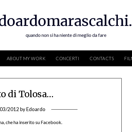
doardomarascalchi.
quando non si ha niente di meglio da fare
ABOUT MY WORK
CONCERTI
CONTACTS
FI
to di Tolosa…
/03/2012
by
Edoardo
ma, che ha inserito su Facebook.