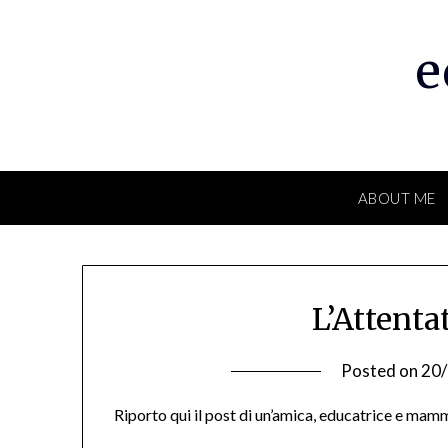
Skip
to
e
content
ABOUT ME
L’Attenta
Posted on
20
Riporto qui il post di un’amica, educatrice e mam