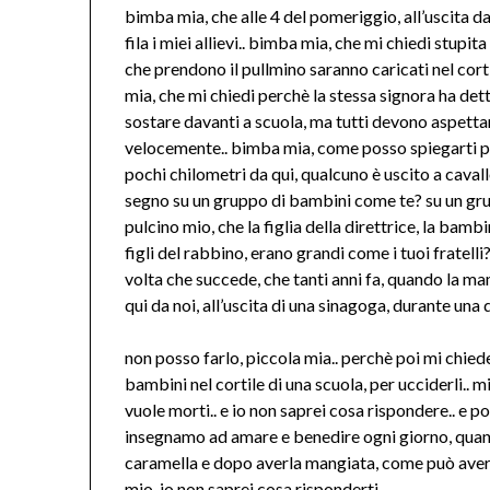
bimba mia, che alle 4 del pomeriggio, all’uscita d
fila i miei allievi.. bimba mia, che mi chiedi stupi
che prendono il pullmino saranno caricati nel cor
mia, che mi chiedi perchè la stessa signora ha de
sostare davanti a scuola, ma tutti devono aspettare 
velocemente.. bimba mia, come posso spiegarti p
pochi chilometri da qui, qualcuno è uscito a cavall
segno su un gruppo di bambini come te? su un gr
pulcino mio, che la figlia della direttrice, la bambi
figli del rabbino, erano grandi come i tuoi fratel
volta che succede, che tanti anni fa, quando la m
qui da noi, all’uscita di una sinagoga, durante una 
non posso farlo, piccola mia.. perchè poi mi chied
bambini nel cortile di una scuola, per ucciderli.. m
vuole morti.. e io non saprei cosa rispondere.. e 
insegnamo ad amare e benedire ogni giorno, quand
caramella e dopo averla mangiata, come può aver
mio, io non saprei cosa risponderti..