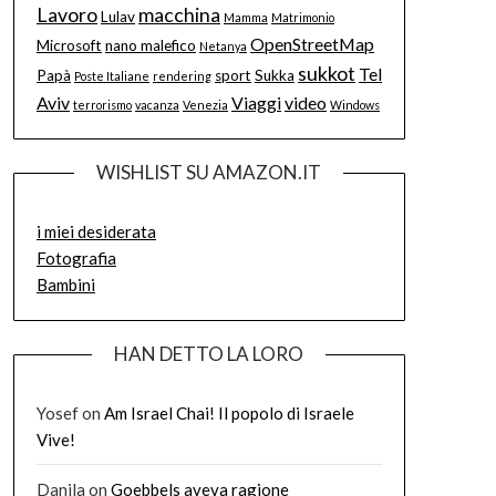
Lavoro
macchina
Lulav
Mamma
Matrimonio
OpenStreetMap
Microsoft
nano malefico
Netanya
sukkot
Tel
Papà
sport
Sukka
Poste Italiane
rendering
Aviv
Viaggi
video
terrorismo
vacanza
Venezia
Windows
WISHLIST SU AMAZON.IT
i miei desiderata
Fotografia
Bambini
HAN DETTO LA LORO
Yosef
on
Am Israel Chai! Il popolo di Israele
Vive!
Danila
on
Goebbels aveva ragione