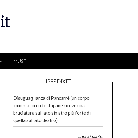
it
LM
MUSEI
IPSE DIXIT
Disuguaglianza di Pancarré (un corpo
immerso in un tostapane riceve una
bruciatura sul lato sinistro più forte di
quella sul lato destro)
… (next quote)