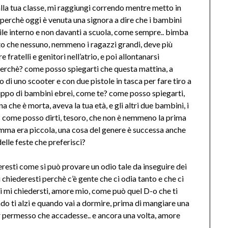
alla tua classe, mi raggiungi correndo mentre metto in
ta perchè oggi è venuta una signora a dire che i bambini
tile interno e non davanti a scuola, come sempre.. bimba
tto che nessuno, nemmeno i ragazzi grandi, deve più
fratelli e genitori nell’atrio, e poi allontanarsi
erchè? come posso spiegarti che questa mattina, a
o di uno scooter e con due pistole in tasca per fare tiro a
uppo di bambini ebrei, come te? come posso spiegarti,
na che è morta, aveva la tua età, e gli altri due bambini, i
li? come posso dirti, tesoro, che non è nemmeno la prima
amma era piccola, una cosa del genere è successa anche
delle feste che preferisci?
eresti come si può provare un odio tale da inseguire dei
i chiederesti perchè c’è gente che ci odia tanto e che ci
poi mi chiedersti, amore mio, come può quel D-o che ti
o ti alzi e quando vai a dormire, prima di mangiare una
 permesso che accadesse.. e ancora una volta, amore