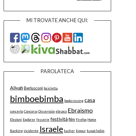
MI TROVATE ANCHE QUI:
PAROLATECA
Aliyah
Berlusconi
bicicletta
bimboebimba
casa
bookcrossing
Ebraismo
concerto
Concorso
Disservizio
ebraico
festività
film
Elezioni
Explorer
fesserie
Firefox
Home
Israele
Banking
incidente
kasher
kippur
kupat holim