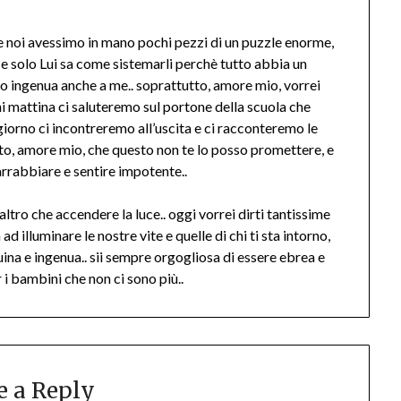
se noi avessimo in mano pochi pezzi di un puzzle enorme,
. e solo Lui sa come sistemarli perchè tutto abbia un
 ingenua anche a me.. soprattutto, amore mio, vorrei
ni mattina ci saluteremo sul portone della scuola che
giorno ci incontreremo all’uscita e ci racconteremo le
to, amore mio, che questo non te lo posso promettere, e
rrabbiare e sentire impotente..
ltro che accendere la luce.. oggi vorrei dirti tantissime
d illuminare le nostre vite e quelle di chi ti sta intorno,
nuina e ingenua.. sii sempre orgogliosa di essere ebrea e
 i bambini che non ci sono più..
e a Reply