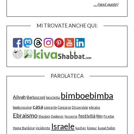
… (next quote)
MI TROVATE ANCHE QUI:
PAROLATECA
bimboebimba
Aliyah
Berlusconi
bicicletta
casa
bookcrossing
concerto
Concorso
Disservizio
ebraico
Ebraismo
festività
film
Elezioni
Explorer
fesserie
Firefox
Israele
Home Banking
incidente
kasher
kippur
kupat holim