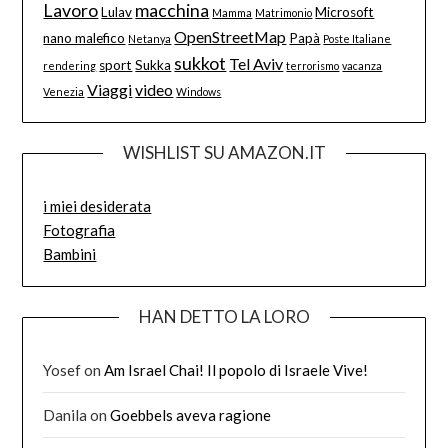
Lavoro
macchina
Lulav
Microsoft
Mamma
Matrimonio
OpenStreetMap
nano malefico
Papà
Netanya
Poste Italiane
sukkot
Tel Aviv
sport
Sukka
rendering
terrorismo
vacanza
Viaggi
video
Venezia
Windows
WISHLIST SU AMAZON.IT
i miei desiderata
Fotografia
Bambini
HAN DETTO LA LORO
Yosef
on
Am Israel Chai! Il popolo di Israele Vive!
Danila
on
Goebbels aveva ragione