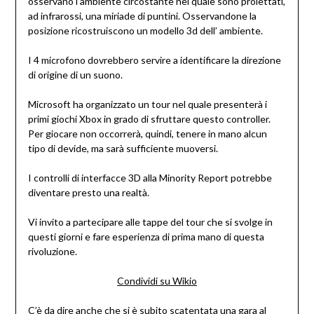
osservano l’ambiente circostante nel quale sono proiettati,
ad infrarossi, una miriade di puntini. Osservandone la
posizione ricostruiscono un modello 3d dell’ ambiente.
I 4 microfono dovrebbero servire a identificare la direzione
di origine di un suono.
Microsoft ha organizzato un tour nel quale presenterà i
primi giochi Xbox in grado di sfruttare questo controller.
Per giocare non occorrerà, quindi, tenere in mano alcun
tipo di devide, ma sarà sufficiente muoversi.
I controlli di interfacce 3D alla Minority Report potrebbe
diventare presto una realtà.
Vi invito a partecipare alle tappe del tour che si svolge in
questi giorni e fare esperienza di prima mano di questa
rivoluzione.
Condividi su Wikio
C’è da dire anche che si è subito scatentata una gara al