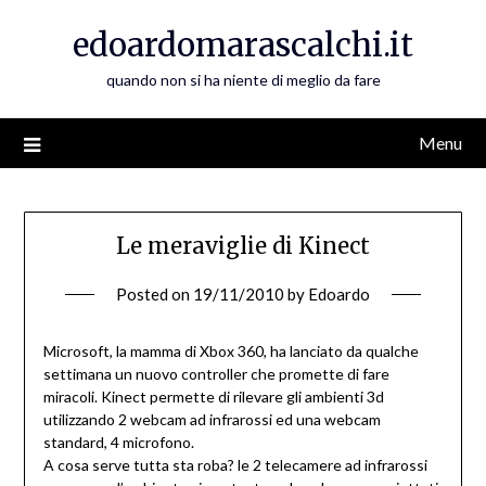
Skip
edoardomarascalchi.it
to
content
quando non si ha niente di meglio da fare
Menu
Le meraviglie di Kinect
Posted on
19/11/2010
by
Edoardo
Microsoft, la mamma di Xbox 360, ha lanciato da qualche
settimana un nuovo controller che promette di fare
miracoli. Kinect permette di rilevare gli ambienti 3d
utilizzando 2 webcam ad infrarossi ed una webcam
standard, 4 microfono.
A cosa serve tutta sta roba? le 2 telecamere ad infrarossi