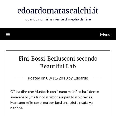
Skip
edoardomarascalchi.it
to
content
quando non si ha niente di meglio da fare
Menu
Fini-Bossi-Berlusconi secondo
Beautiful Lab
Posted on
03/11/2010
by
Edoardo
C’è da dire che Murdoch con il nano malefico ha il dente
avvelenato , ma la ricostruzione è piuttosto precisa.
Mancano mille cose, ma per farsi una triste risata va
benone