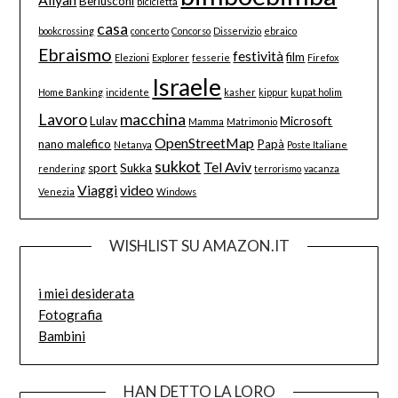
Berlusconi
bicicletta
casa
bookcrossing
concerto
Concorso
Disservizio
ebraico
Ebraismo
festività
film
Elezioni
Explorer
fesserie
Firefox
Israele
Home Banking
incidente
kasher
kippur
kupat holim
Lavoro
macchina
Lulav
Microsoft
Mamma
Matrimonio
OpenStreetMap
nano malefico
Papà
Netanya
Poste Italiane
sukkot
Tel Aviv
sport
Sukka
rendering
terrorismo
vacanza
Viaggi
video
Venezia
Windows
WISHLIST SU AMAZON.IT
i miei desiderata
Fotografia
Bambini
HAN DETTO LA LORO