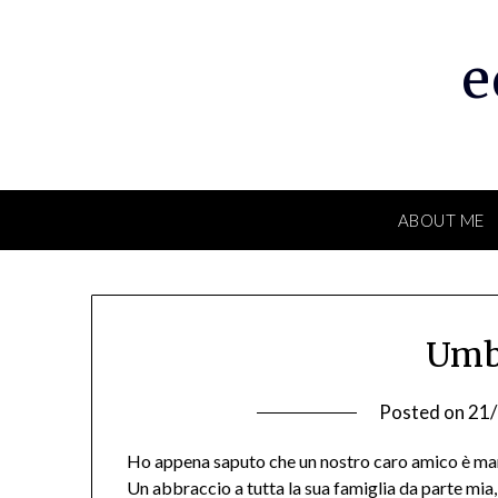
Skip
to
e
content
ABOUT ME
Umb
Posted on
21
Ho appena saputo che un nostro caro amico è ma
Un abbraccio a tutta la sua famiglia da parte mia,