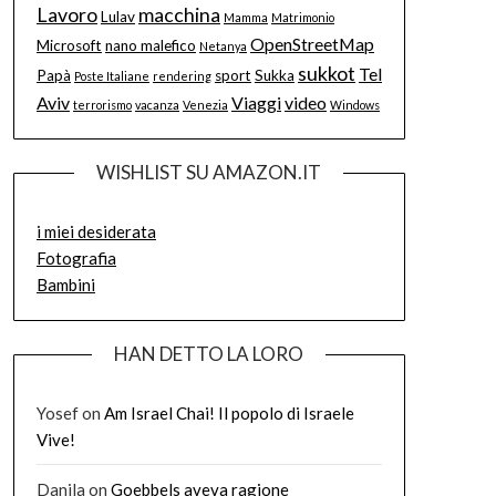
Lavoro
macchina
Lulav
Mamma
Matrimonio
OpenStreetMap
Microsoft
nano malefico
Netanya
sukkot
Tel
Papà
sport
Sukka
Poste Italiane
rendering
Aviv
Viaggi
video
terrorismo
vacanza
Venezia
Windows
WISHLIST SU AMAZON.IT
i miei desiderata
Fotografia
Bambini
HAN DETTO LA LORO
Yosef
on
Am Israel Chai! Il popolo di Israele
Vive!
Danila
on
Goebbels aveva ragione