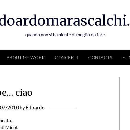
doardomarascalchi.
quando non si ha niente di meglio da fare
ABOUT MY WORK
CONCERTI
CONTACTS
FI
e… ciao
/07/2010
by
Edoardo
ncato.
 di Micol.