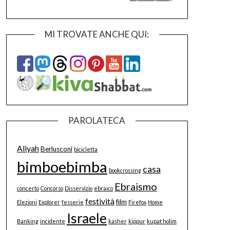
MI TROVATE ANCHE QUI:
PAROLATECA
Aliyah
Berlusconi
bicicletta
bimboebimba
casa
bookcrossing
Ebraismo
concerto
Concorso
Disservizio
ebraico
festività
film
Elezioni
Explorer
fesserie
Firefox
Home
Israele
Banking
incidente
kasher
kippur
kupat holim