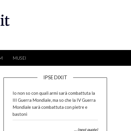
it
LM
MUSEI
IPSE DIXIT
Io non so con quali armi sarà combattuta la
III Guerra Mondiale, ma so che la IV Guerra
Mondiale sarà combattuta con pietre e
bastoni
… (next quote)