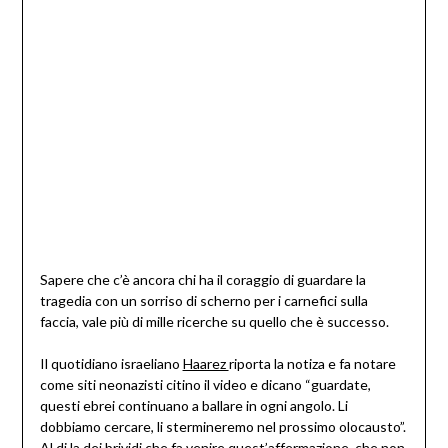
Sapere che c’è ancora chi ha il coraggio di guardare la
tragedia con un sorriso di scherno per i carnefici sulla
faccia, vale più di mille ricerche su quello che è successo.
Il quotidiano israeliano
Haarez
riporta la notiza e fa notare
come siti neonazisti citino il video e dicano “guardate,
questi ebrei continuano a ballare in ogni angolo. Li
dobbiamo cercare, li stermineremo nel prossimo olocausto”.
Al di la dei brividi che fa venire quest’affermazione, che non