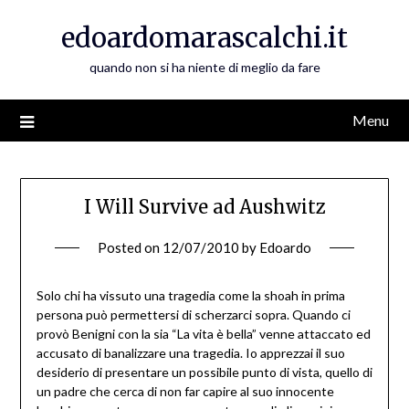
Skip
edoardomarascalchi.it
to
content
quando non si ha niente di meglio da fare
Menu
I Will Survive ad Aushwitz
Posted on
12/07/2010
by
Edoardo
Solo chi ha vissuto una tragedia come la shoah in prima
persona può permettersi di scherzarci sopra. Quando ci
provò Benigni con la sia “La vita è bella” venne attaccato ed
accusato di banalizzare una tragedia. Io apprezzai il suo
desiderio di presentare un possibile punto di vista, quello di
un padre che cerca di non far capire al suo innocente