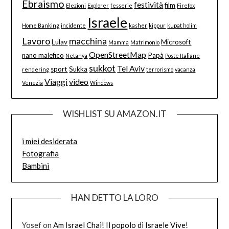
Ebraismo
festività
film
Elezioni
Explorer
fesserie
Firefox
Israele
Home Banking
incidente
kasher
kippur
kupat holim
Lavoro
macchina
Lulav
Microsoft
Mamma
Matrimonio
OpenStreetMap
nano malefico
Papà
Netanya
Poste Italiane
sukkot
Tel Aviv
sport
Sukka
rendering
terrorismo
vacanza
Viaggi
video
Venezia
Windows
WISHLIST SU AMAZON.IT
i miei desiderata
Fotografia
Bambini
HAN DETTO LA LORO
Yosef
on
Am Israel Chai! Il popolo di Israele Vive!