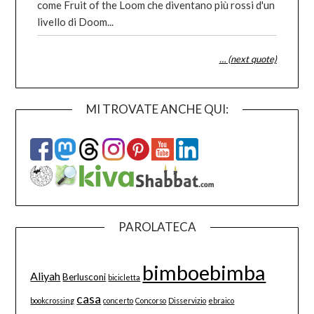
come Fruit of the Loom che diventano più rossi d'un
livello di Doom...
… (next quote)
MI TROVATE ANCHE QUI:
PAROLATECA
bimboebimba
Aliyah
Berlusconi
bicicletta
casa
bookcrossing
concerto
Concorso
Disservizio
ebraico