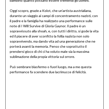
bambino quanto possano essere tremendi gli uomini.
Oggi scopro, grazie a Kolot, che un’artista austrialiana,
durante un viaggio ai campi di concentramento nazisti, con
il padre e la famiglia ha realizzato una performance sulle
note di I Will Survive di Gloria Gaynor. Il padre è un
sopravvissuto alla shoah, e, con tutti i diritto, si gode la vita
ed il piacere di aver sconfitto la follia nazista non solo
sopravvivendo, ma dando vita ad una generazione che ne
porterà avanti la memoria. Penso che soprattutto il
prendersi gioco di chi ci ha voluto male sia la massima
sublimazione della propia vittoria sul orrore.
Può sembrare blasfermo o fuori luogo, ma a me questa
performance fa scendere due lacrimucce di felicità.