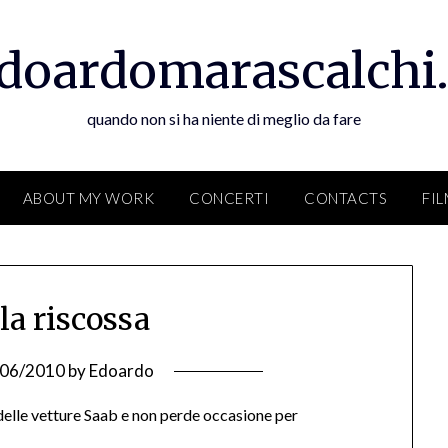
doardomarascalchi.
quando non si ha niente di meglio da fare
ABOUT MY WORK
CONCERTI
CONTACTS
FI
la riscossa
/06/2010
by
Edoardo
elle vetture Saab e non perde occasione per