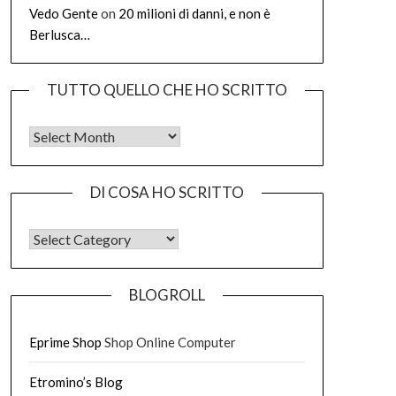
Vedo Gente
on
20 milioni di danni, e non è
Berlusca…
TUTTO QUELLO CHE HO SCRITTO
Tutto quello che ho scritto
DI COSA HO SCRITTO
DI COSA HO SCRITTO
BLOGROLL
Eprime Shop
Shop Online Computer
Etromino’s Blog