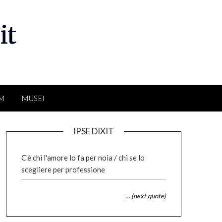
it
LM
MUSEI
IPSE DIXIT
C'è chi l'amore lo fa per noia / chi se lo
scegliere per professione
… (next quote)