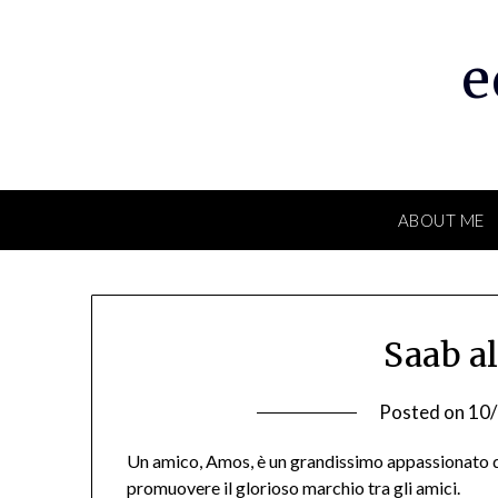
Skip
to
e
content
ABOUT ME
Saab al
Posted on
10
Un amico, Amos, è un grandissimo appassionato d
promuovere il glorioso marchio tra gli amici.