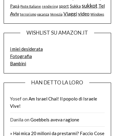
sukkot
Tel
Papà
sport
Sukka
Poste Italiane
rendering
Aviv
Viaggi
video
terrorismo
vacanza
Venezia
Windows
WISHLIST SU AMAZON.IT
i miei desiderata
Fotografia
Bambini
HAN DETTO LA LORO
Yosef
on
Am Israel Chai! Il popolo di Israele
Vive!
Danila
on
Goebbels aveva ragione
» Hai mica 20 milioni da prestarmi? Faccio Cose