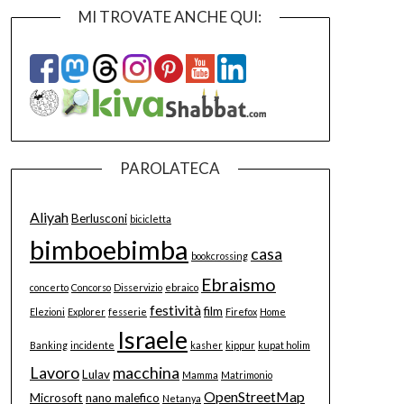
MI TROVATE ANCHE QUI:
PAROLATECA
Aliyah
Berlusconi
bicicletta
bimboebimba
casa
bookcrossing
Ebraismo
concerto
Concorso
Disservizio
ebraico
festività
film
Elezioni
Explorer
fesserie
Firefox
Home
Israele
Banking
incidente
kasher
kippur
kupat holim
Lavoro
macchina
Lulav
Mamma
Matrimonio
OpenStreetMap
Microsoft
nano malefico
Netanya