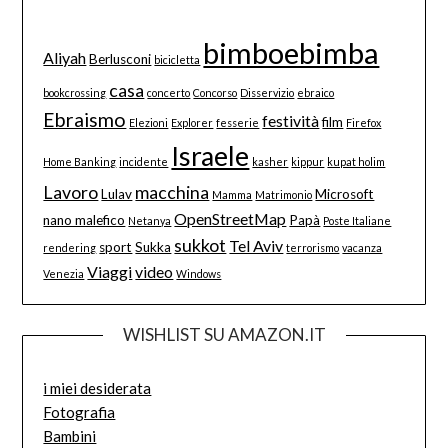
bimboebimba
Aliyah
Berlusconi
bicicletta
casa
bookcrossing
concerto
Concorso
Disservizio
ebraico
Ebraismo
festività
film
Elezioni
Explorer
fesserie
Firefox
Israele
Home Banking
incidente
kasher
kippur
kupat holim
Lavoro
macchina
Lulav
Microsoft
Mamma
Matrimonio
OpenStreetMap
nano malefico
Papà
Netanya
Poste Italiane
sukkot
Tel Aviv
sport
Sukka
rendering
terrorismo
vacanza
Viaggi
video
Venezia
Windows
WISHLIST SU AMAZON.IT
i miei desiderata
Fotografia
Bambini