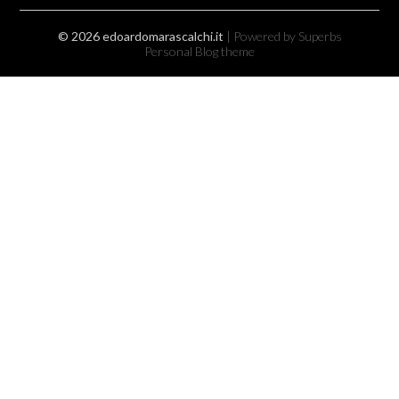
© 2026 edoardomarascalchi.it
| Powered by Superbs
Personal Blog theme