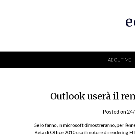
Skip
to
e
content
ABOUT ME
Outlook userà il r
Posted on
24
Se lo fanno, in microsoft dimostreranno, per l’enn
Beta di Office 2010 usa il motore di rendering 