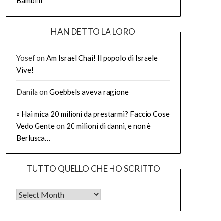
Bambini
HAN DETTO LA LORO
Yosef
on
Am Israel Chai! Il popolo di Israele
Vive!
Danila
on
Goebbels aveva ragione
» Hai mica 20 milioni da prestarmi? Faccio Cose
Vedo Gente
on
20 milioni di danni, e non è
Berlusca…
TUTTO QUELLO CHE HO SCRITTO
Tutto quello che ho scritto