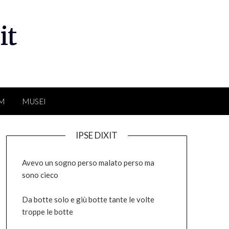
it
LM
MUSEI
IPSE DIXIT
Avevo un sogno perso malato perso ma
sono cieco
Da botte solo e giù botte tante le volte
troppe le botte