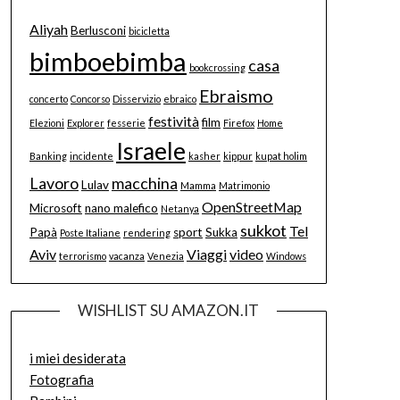
Aliyah
Berlusconi
bicicletta
bimboebimba
casa
bookcrossing
Ebraismo
concerto
Concorso
Disservizio
ebraico
festività
film
Elezioni
Explorer
fesserie
Firefox
Home
Israele
Banking
incidente
kasher
kippur
kupat holim
Lavoro
macchina
Lulav
Mamma
Matrimonio
OpenStreetMap
Microsoft
nano malefico
Netanya
sukkot
Tel
Papà
sport
Sukka
Poste Italiane
rendering
Aviv
Viaggi
video
terrorismo
vacanza
Venezia
Windows
WISHLIST SU AMAZON.IT
i miei desiderata
Fotografia