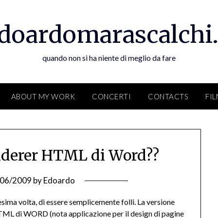
doardomarascalchi.
quando non si ha niente di meglio da fare
ABOUT MY WORK
CONCERTI
CONTACTS
FI
enderer HTML di Word??
/06/2009
by
Edoardo
esima volta, di essere semplicemente folli. La versione
HTML di WORD (nota applicazione per il design di pagine