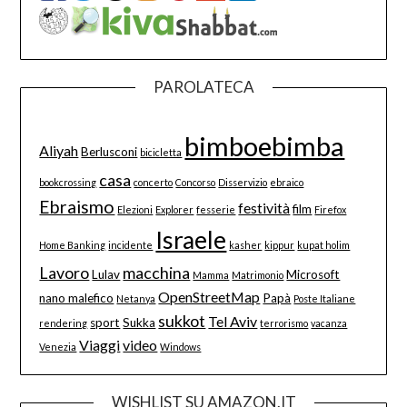
PAROLATECA
bimboebimba
Aliyah
Berlusconi
bicicletta
casa
bookcrossing
concerto
Concorso
Disservizio
ebraico
Ebraismo
festività
film
Elezioni
Explorer
fesserie
Firefox
Israele
Home Banking
incidente
kasher
kippur
kupat holim
Lavoro
macchina
Lulav
Microsoft
Mamma
Matrimonio
OpenStreetMap
nano malefico
Papà
Netanya
Poste Italiane
sukkot
Tel Aviv
sport
Sukka
rendering
terrorismo
vacanza
Viaggi
video
Venezia
Windows
WISHLIST SU AMAZON.IT