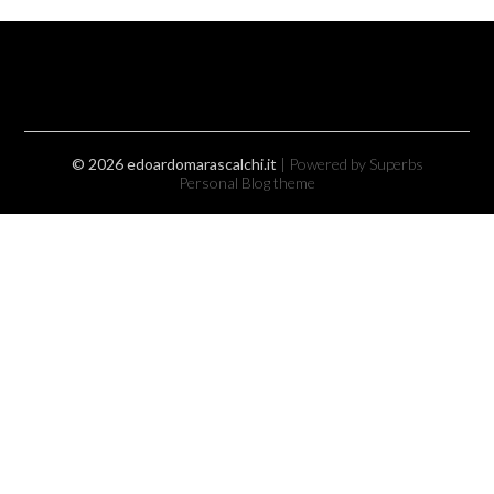
© 2026 edoardomarascalchi.it
| Powered by Superbs
Personal Blog theme