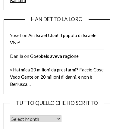
Bambini
HAN DETTO LA LORO
Yosef
on
Am Israel Chai! Il popolo di Israele
Vive!
Danila
on
Goebbels aveva ragione
» Hai mica 20 milioni da prestarmi? Faccio Cose
Vedo Gente
on
20 milioni di danni, e non è
Berlusca…
TUTTO QUELLO CHE HO SCRITTO
Tutto quello che ho scritto