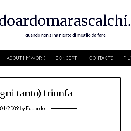
doardomarascalchi.
quando non si ha niente di meglio da fare
ABOUT MY WORK
CONCERTI
CONTACTS
FI
ogni tanto) trionfa
/04/2009
by
Edoardo