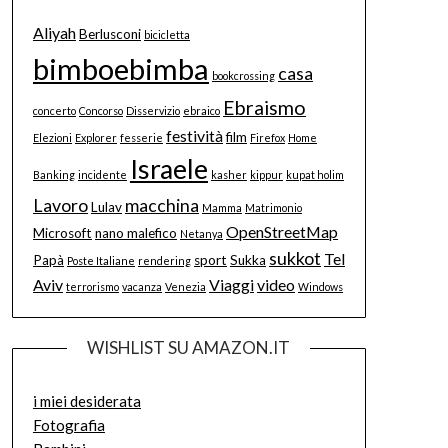
Aliyah
Berlusconi
bicicletta
bimboebimba
casa
bookcrossing
Ebraismo
concerto
Concorso
Disservizio
ebraico
festività
film
Elezioni
Explorer
fesserie
Firefox
Home
Israele
Banking
incidente
kasher
kippur
kupat holim
Lavoro
macchina
Lulav
Mamma
Matrimonio
OpenStreetMap
Microsoft
nano malefico
Netanya
sukkot
Tel
Papà
sport
Sukka
Poste Italiane
rendering
Aviv
Viaggi
video
terrorismo
vacanza
Venezia
Windows
WISHLIST SU AMAZON.IT
i miei desiderata
Fotografia