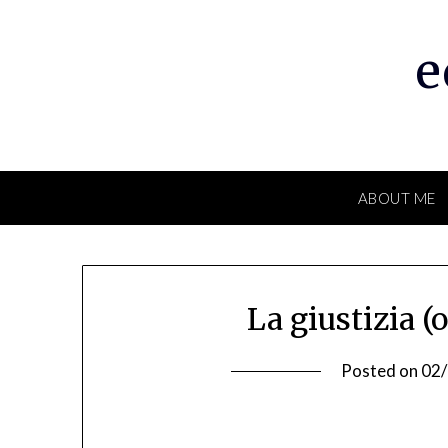
Skip
to
e
content
ABOUT ME
La giustizia (
Posted on
02