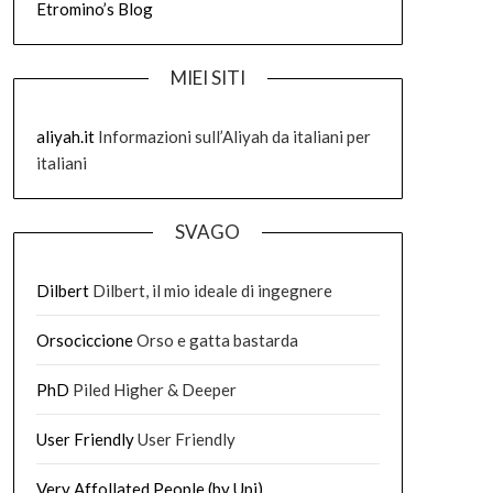
Etromino’s Blog
MIEI SITI
aliyah.it
Informazioni sull’Aliyah da italiani per
italiani
SVAGO
Dilbert
Dilbert, il mio ideale di ingegnere
Orsociccione
Orso e gatta bastarda
PhD
Piled Higher & Deeper
User Friendly
User Friendly
Very Affollated People (by Upi)