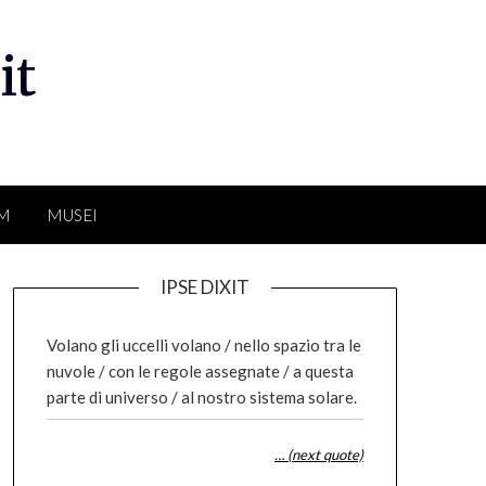
it
LM
MUSEI
IPSE DIXIT
Volano gli uccelli volano / nello spazio tra le
nuvole / con le regole assegnate / a questa
parte di universo / al nostro sistema solare.
… (next quote)