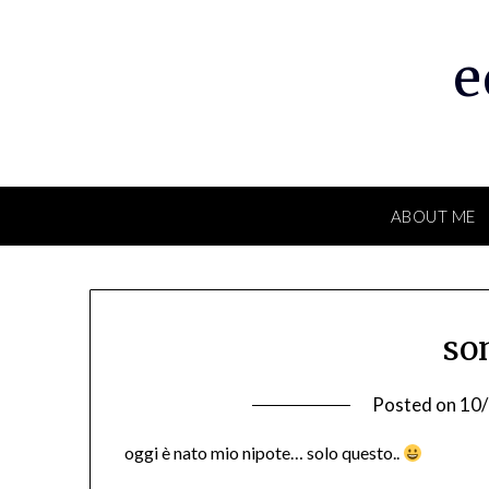
Skip
to
e
content
ABOUT ME
son
Posted on
10
oggi è nato mio nipote… solo questo..