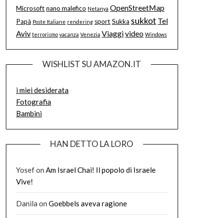
OpenStreetMap
Microsoft
nano malefico
Netanya
sukkot
Tel
Papà
sport
Sukka
Poste Italiane
rendering
Aviv
Viaggi
video
terrorismo
vacanza
Venezia
Windows
WISHLIST SU AMAZON.IT
i miei desiderata
Fotografia
Bambini
HAN DETTO LA LORO
Yosef
on
Am Israel Chai! Il popolo di Israele
Vive!
Danila
on
Goebbels aveva ragione