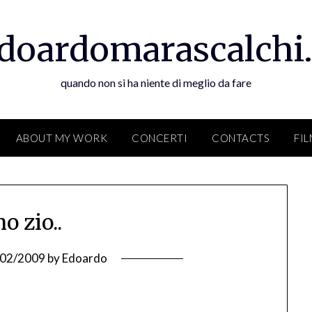
doardomarascalchi.
quando non si ha niente di meglio da fare
ABOUT MY WORK
CONCERTI
CONTACTS
FI
o zio..
/02/2009
by
Edoardo