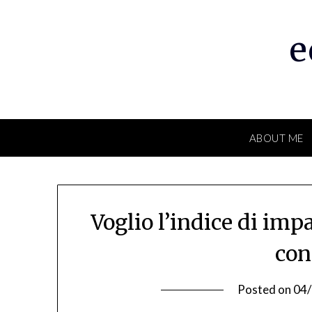
Skip
to
e
content
ABOUT ME
Voglio l’indice di imp
con
Posted on
04