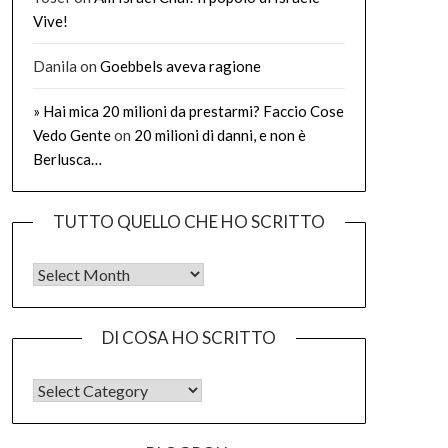
Vive!
Danila
on
Goebbels aveva ragione
» Hai mica 20 milioni da prestarmi? Faccio Cose
Vedo Gente
on
20 milioni di danni, e non è
Berlusca…
TUTTO QUELLO CHE HO SCRITTO
Tutto quello che ho scritto
DI COSA HO SCRITTO
DI COSA HO SCRITTO