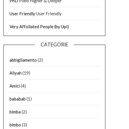
PhD
Piled Higher & Deeper
User Friendly
User Friendly
Very Affollated People (by Upi)
CATEGORIE
abbigliamento
(2)
Aliyah
(19)
Amici
(4)
bababab
(1)
bimba
(2)
bimbo
(3)