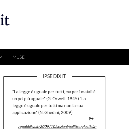
it
LM
MUSEI
IPSE DIXIT
"La legge è uguale per tutti, ma per i maiali è
un po' più uguale." (G. Orwell, 1945) "La
legge è uguale per tutti ma non la sua
applicazione" (N. Ghedini, 2009)
repubblica.it/2009/10/sezioni/politica/giustizia-