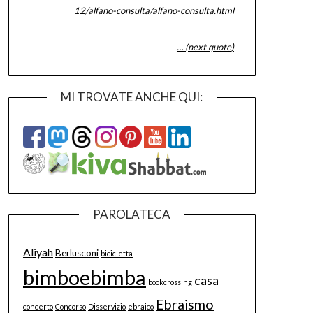
12/alfano-consulta/alfano-consulta.html
… (next quote)
MI TROVATE ANCHE QUI:
PAROLATECA
Aliyah
Berlusconi
bicicletta
bimboebimba
casa
bookcrossing
Ebraismo
concerto
Concorso
Disservizio
ebraico