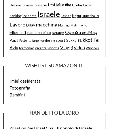
festività
film
Elezioni
Explorer
fesserie
Firefox
Home
Israele
Banking
incidente
kasher
kippur
kupat holim
Lavoro
macchina
Lulav
Mamma
Matrimonio
OpenStreetMap
Microsoft
nano malefico
Netanya
sukkot
Tel
Papà
sport
Sukka
Poste Italiane
rendering
Aviv
Viaggi
video
terrorismo
vacanza
Venezia
Windows
WISHLIST SU AMAZON.IT
i miei desiderata
Fotografia
Bambini
HAN DETTO LA LORO
Yosef
on
Am Israel Chai! Il popolo di Israele