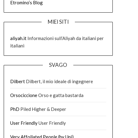
Etromino’s Blog
MIEI SITI
aliyah.it
Informazioni sull’Aliyah da italiani per
italiani
SVAGO
Dilbert
Dilbert, il mio ideale di ingegnere
Orsociccione
Orso e gatta bastarda
PhD
Piled Higher & Deeper
User Friendly
User Friendly
Very Affollated People (by Upi)