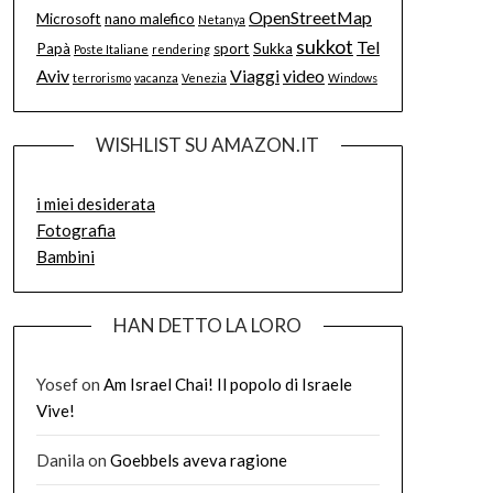
OpenStreetMap
Microsoft
nano malefico
Netanya
sukkot
Tel
Papà
sport
Sukka
Poste Italiane
rendering
Aviv
Viaggi
video
terrorismo
vacanza
Venezia
Windows
WISHLIST SU AMAZON.IT
i miei desiderata
Fotografia
Bambini
HAN DETTO LA LORO
Yosef
on
Am Israel Chai! Il popolo di Israele
Vive!
Danila
on
Goebbels aveva ragione