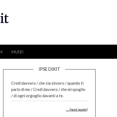
it
LM
MUSEI
IPSE DIXIT
Credi davvero / che sia sincero / quando ti
parlo di me / Credi davvero / che mi spoglio
/ di ogni orgoglio davanti a te.
… (next quote)