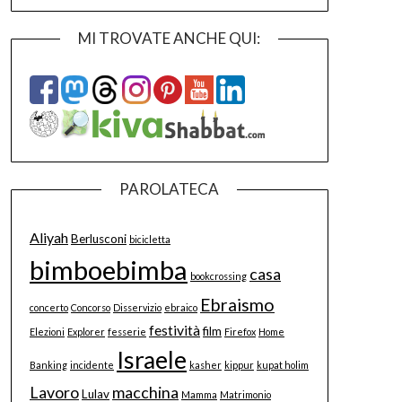
MI TROVATE ANCHE QUI:
PAROLATECA
Aliyah
Berlusconi
bicicletta
bimboebimba
casa
bookcrossing
Ebraismo
concerto
Concorso
Disservizio
ebraico
festività
film
Elezioni
Explorer
fesserie
Firefox
Home
Israele
Banking
incidente
kasher
kippur
kupat holim
Lavoro
macchina
Lulav
Mamma
Matrimonio