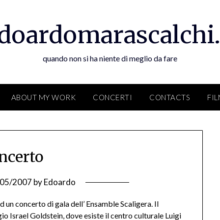
doardomarascalchi.
quando non si ha niente di meglio da fare
ABOUT MY WORK
CONCERTI
CONTACTS
FI
ncerto
/05/2007
by
Edoardo
d un concerto di gala dell’ Ensamble Scaligera. Il
o Israel Goldstein, dove esiste il centro culturale Luigi