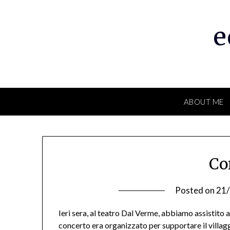
Skip
to
e
content
ABOUT ME
Co
Posted on
21
Ieri sera, al teatro Dal Verme, abbiamo assistito a
concerto era organizzato per supportare il villaggi