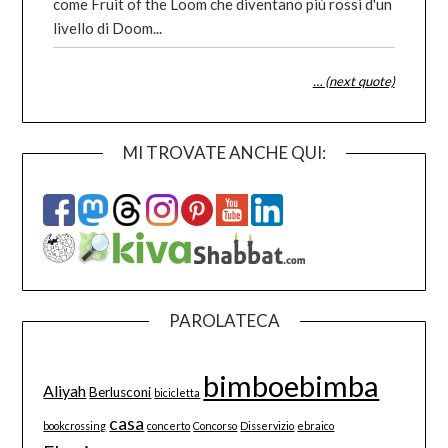
come Fruit of the Loom che diventano più rossi d'un
livello di Doom...
… (next quote)
MI TROVATE ANCHE QUI:
PAROLATECA
bimboebimba
Aliyah
Berlusconi
bicicletta
casa
bookcrossing
concerto
Concorso
Disservizio
ebraico