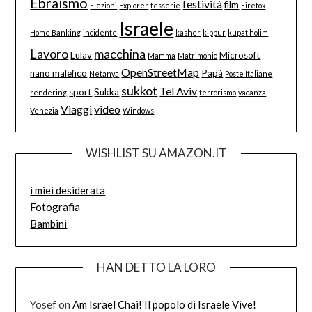
Ebraismo
festività
film
Elezioni
Explorer
fesserie
Firefox
Israele
Home Banking
incidente
kasher
kippur
kupat holim
Lavoro
macchina
Lulav
Microsoft
Mamma
Matrimonio
OpenStreetMap
nano malefico
Papà
Netanya
Poste Italiane
sukkot
Tel Aviv
sport
Sukka
rendering
terrorismo
vacanza
Viaggi
video
Venezia
Windows
WISHLIST SU AMAZON.IT
i miei desiderata
Fotografia
Bambini
HAN DETTO LA LORO
Yosef
on
Am Israel Chai! Il popolo di Israele Vive!