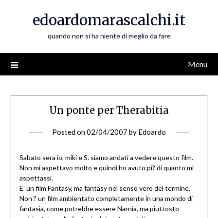
Skip
edoardomarascalchi.it
to
content
quando non si ha niente di meglio da fare
Menu
Un ponte per Therabitia
Posted on
02/04/2007
by
Edoardo
Sabato sera io, miki e S. siamo andati a vedere questo film.
Non mi aspettavo molto e quindi ho avuto pi? di quanto mi
aspettassi.
E’ un film Fantasy, ma fantasy nel senso vero del termine.
Non ? un film ambientato completamente in una mondo di
fantasia, come potrebbe essere Narnia, ma piuttosto