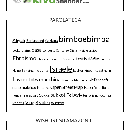
PAROLATECA
bimboebimba
Aliyah
Berlusconi
bicicletta
casa
bookcrossing
concerto
Concorso
Disservizio
ebraico
Ebraismo
festività
film
Elezioni
Explorer
fesserie
Firefox
Israele
Home Banking
incidente
kasher
kippur
kupat holim
Lavoro
macchina
Lulav
Microsoft
Mamma
Matrimonio
OpenStreetMap
nano malefico
Papà
Netanya
Poste Italiane
sukkot
Tel Aviv
sport
Sukka
rendering
terrorismo
vacanza
Viaggi
video
Venezia
Windows
WISHLIST SU AMAZON.IT