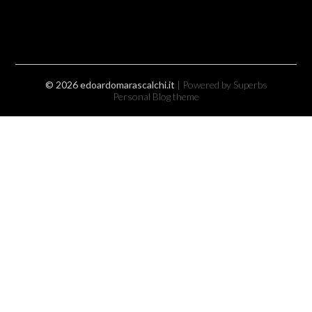
© 2026 edoardomarascalchi.it
| Powered by Superbs
Personal Blog theme