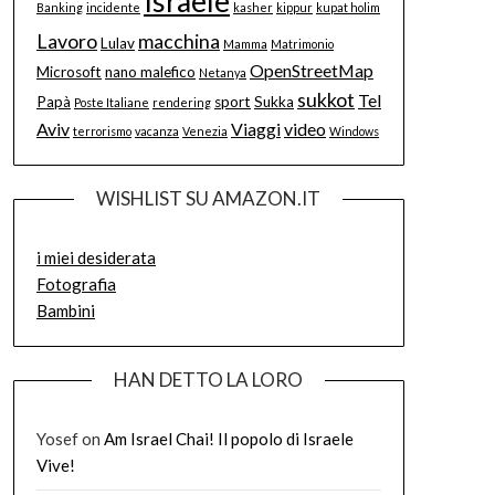
Israele
Banking
incidente
kasher
kippur
kupat holim
Lavoro
macchina
Lulav
Mamma
Matrimonio
OpenStreetMap
Microsoft
nano malefico
Netanya
sukkot
Tel
Papà
sport
Sukka
Poste Italiane
rendering
Aviv
Viaggi
video
terrorismo
vacanza
Venezia
Windows
WISHLIST SU AMAZON.IT
i miei desiderata
Fotografia
Bambini
HAN DETTO LA LORO
Yosef
on
Am Israel Chai! Il popolo di Israele
Vive!