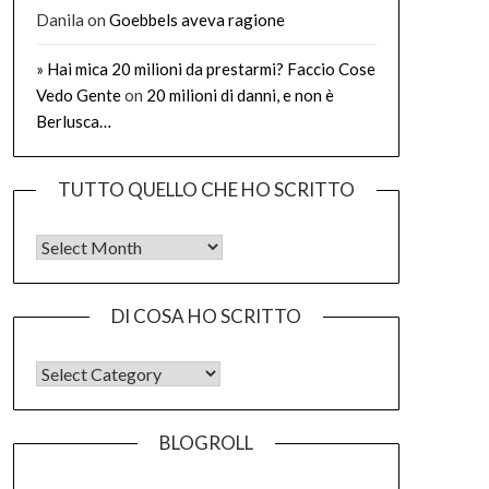
Danila
on
Goebbels aveva ragione
» Hai mica 20 milioni da prestarmi? Faccio Cose
Vedo Gente
on
20 milioni di danni, e non è
Berlusca…
TUTTO QUELLO CHE HO SCRITTO
Tutto quello che ho scritto
DI COSA HO SCRITTO
DI COSA HO SCRITTO
BLOGROLL