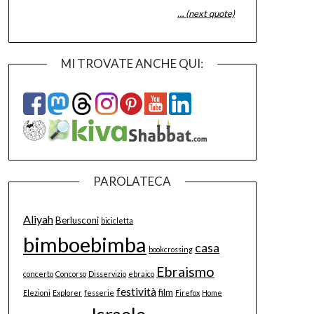
… (next quote)
MI TROVATE ANCHE QUI:
PAROLATECA
Aliyah
Berlusconi
bicicletta
bimboebimba
casa
bookcrossing
Ebraismo
concerto
Concorso
Disservizio
ebraico
festività
film
Elezioni
Explorer
fesserie
Firefox
Home