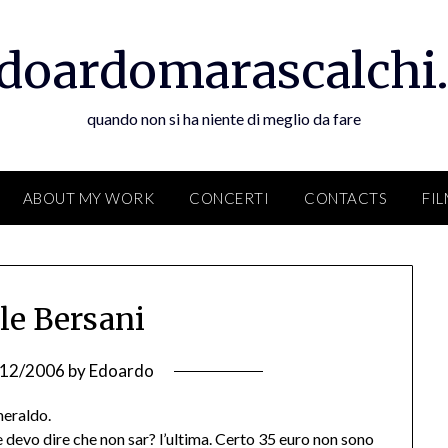
doardomarascalchi.
quando non si ha niente di meglio da fare
ABOUT MY WORK
CONCERTI
CONTACTS
FI
e Bersani
/12/2006
by
Edoardo
meraldo.
e devo dire che non sar? l’ultima. Certo 35 euro non sono