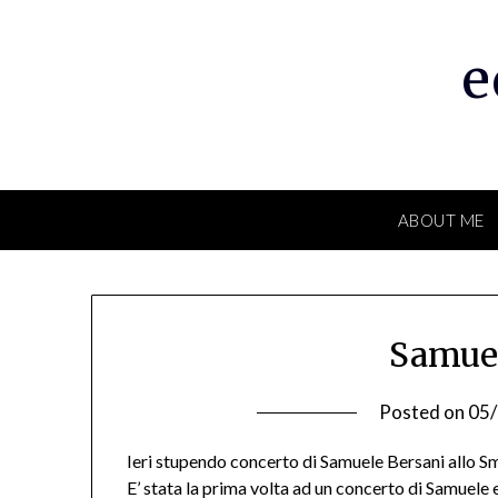
Skip
to
e
content
ABOUT ME
Samuel
Posted on
05
Ieri stupendo concerto di Samuele Bersani allo S
E’ stata la prima volta ad un concerto di Samuele 