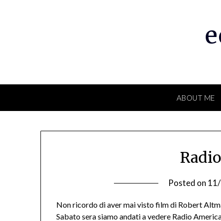
Skip
to
e
content
ABOUT ME
Radio
Posted on
11
Non ricordo di aver mai visto film di Robert Altma
Sabato sera siamo andati a vedere Radio America a