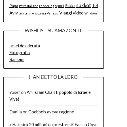
sukkot
Tel
Papà
sport
Sukka
Poste Italiane
rendering
Aviv
Viaggi
video
terrorismo
vacanza
Venezia
Windows
WISHLIST SU AMAZON.IT
i miei desiderata
Fotografia
Bambini
HAN DETTO LA LORO
Yosef
on
Am Israel Chai! Il popolo di Israele
Vive!
Danila
on
Goebbels aveva ragione
» Hai mica 20 milioni da prestarmi? Faccio Cose