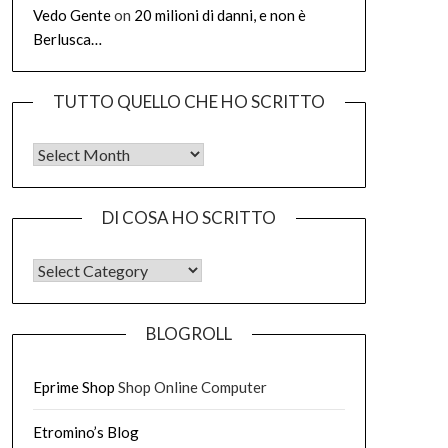
Vedo Gente
on
20 milioni di danni, e non è
Berlusca…
TUTTO QUELLO CHE HO SCRITTO
Tutto quello che ho scritto
DI COSA HO SCRITTO
DI COSA HO SCRITTO
BLOGROLL
Eprime Shop
Shop Online Computer
Etromino’s Blog