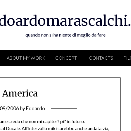
doardomarascalchi.
quando non si ha niente di meglio da fare
ABOUT MY WORK
CONCERTI
CONTACTS
FI
 America
/09/2006
by
Edoardo
n e credo che non mi capiter? pi? in futuro.
l Ducale. All’intervallo miki sarebbe anche andata via,