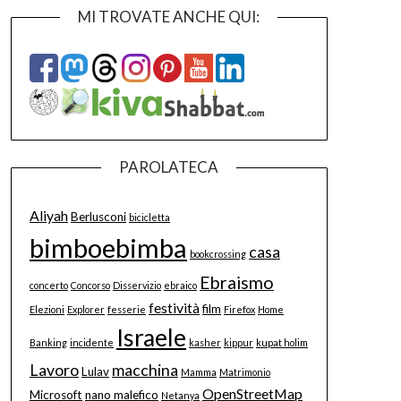
MI TROVATE ANCHE QUI:
PAROLATECA
Aliyah
Berlusconi
bicicletta
bimboebimba
casa
bookcrossing
Ebraismo
concerto
Concorso
Disservizio
ebraico
festività
film
Elezioni
Explorer
fesserie
Firefox
Home
Israele
Banking
incidente
kasher
kippur
kupat holim
Lavoro
macchina
Lulav
Mamma
Matrimonio
OpenStreetMap
Microsoft
nano malefico
Netanya