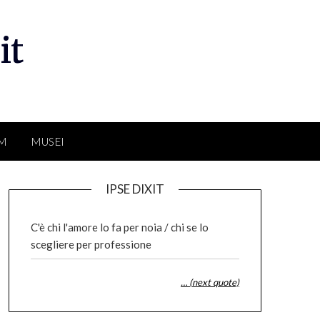
it
LM
MUSEI
IPSE DIXIT
C'è chi l'amore lo fa per noia / chi se lo
scegliere per professione
… (next quote)