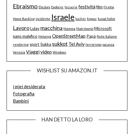
Ebraismo
festività
film
Elezioni
Explorer
fesserie
Firefox
Israele
Home Banking
incidente
kasher
kippur
kupat holim
Lavoro
macchina
Lulav
Microsoft
Mamma
Matrimonio
OpenStreetMap
nano malefico
Papà
Netanya
Poste Italiane
sukkot
Tel Aviv
sport
Sukka
rendering
terrorismo
vacanza
Viaggi
video
Venezia
Windows
WISHLIST SU AMAZON.IT
i miei desiderata
Fotografia
Bambini
HAN DETTO LA LORO