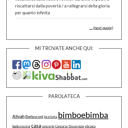
riscattarsi dalla povertà / a rallegrarsi della gloria
per quanto infinita
… (next quote)
MI TROVATE ANCHE QUI:
PAROLATECA
bimboebimba
Aliyah
Berlusconi
bicicletta
casa
bookcrossing
concerto
Concorso
Disservizio
ebraico