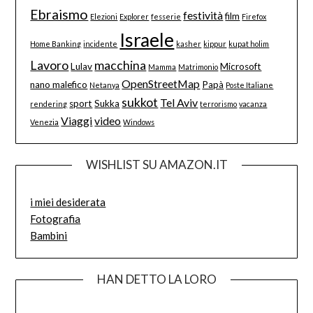
Ebraismo
festività
film
Elezioni
Explorer
fesserie
Firefox
Israele
Home Banking
incidente
kasher
kippur
kupat holim
Lavoro
macchina
Lulav
Microsoft
Mamma
Matrimonio
OpenStreetMap
nano malefico
Papà
Netanya
Poste Italiane
sukkot
Tel Aviv
sport
Sukka
rendering
terrorismo
vacanza
Viaggi
video
Venezia
Windows
WISHLIST SU AMAZON.IT
i miei desiderata
Fotografia
Bambini
HAN DETTO LA LORO