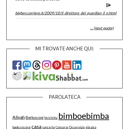
bigben.corriere.it/2009/10/il_direttore_del_guardian_il_n.html
… (next quote)
MI TROVATE ANCHE QUI:
PAROLATECA
bimboebimba
Aliyah
Berlusconi
bicicletta
casa
bookcrossing
concerto
Concorso
Disservizio
ebraico