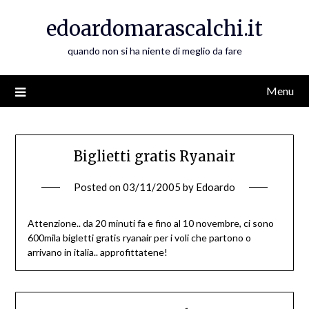
Skip
edoardomarascalchi.it
to
content
quando non si ha niente di meglio da fare
Menu
Biglietti gratis Ryanair
Posted on
03/11/2005
by
Edoardo
Attenzione.. da 20 minuti fa e fino al 10 novembre, ci sono
600mila bigletti gratis ryanair per i voli che partono o
arrivano in italia.. approfittatene!