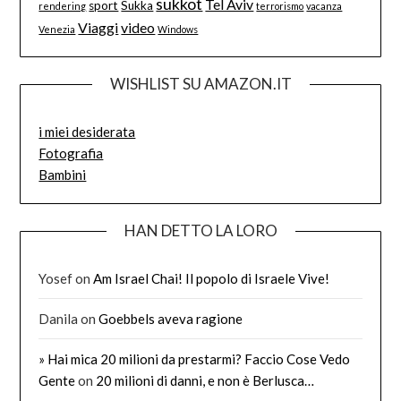
sukkot
Tel Aviv
sport
Sukka
rendering
terrorismo
vacanza
Viaggi
video
Venezia
Windows
WISHLIST SU AMAZON.IT
i miei desiderata
Fotografia
Bambini
HAN DETTO LA LORO
Yosef
on
Am Israel Chai! Il popolo di Israele Vive!
Danila
on
Goebbels aveva ragione
» Hai mica 20 milioni da prestarmi? Faccio Cose Vedo
Gente
on
20 milioni di danni, e non è Berlusca…