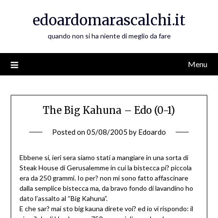
Skip
edoardomarascalchi.it
to
content
quando non si ha niente di meglio da fare
Menu
The Big Kahuna – Edo (0-1)
Posted on
05/08/2005
by
Edoardo
Ebbene si, ieri sera siamo stati a mangiare in una sorta di
Steak House di Gerusalemme in cui la bistecca pi? piccola
era da 250 grammi. Io per? non mi sono fatto affascinare
dalla semplice bistecca ma, da bravo fondo di lavandino ho
dato l’assalto al “Big Kahuna”.
E che sar? mai sto big kauna direte voi? ed io vi rispondo: il