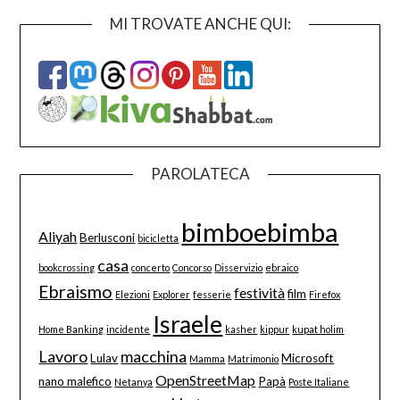
MI TROVATE ANCHE QUI:
PAROLATECA
bimboebimba
Aliyah
Berlusconi
bicicletta
casa
bookcrossing
concerto
Concorso
Disservizio
ebraico
Ebraismo
festività
film
Elezioni
Explorer
fesserie
Firefox
Israele
Home Banking
incidente
kasher
kippur
kupat holim
Lavoro
macchina
Lulav
Microsoft
Mamma
Matrimonio
OpenStreetMap
nano malefico
Papà
Netanya
Poste Italiane