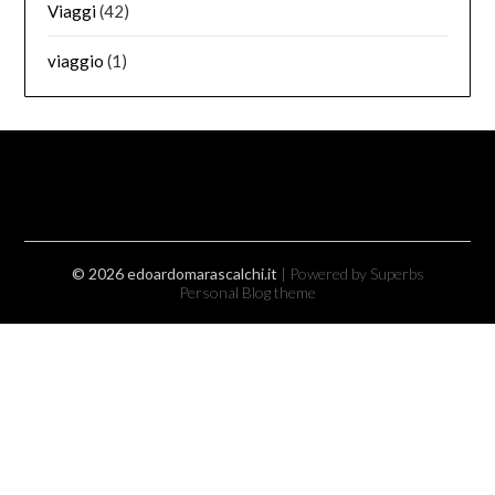
Viaggi
(42)
viaggio
(1)
© 2026 edoardomarascalchi.it
| Powered by Superbs
Personal Blog theme