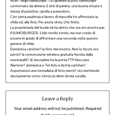
vicer? degli Hamburger. 750 grammi di puro hamburger
contornato da almeno 2 etti di panino, una buona ettata e
mezza di patatine, cipolla e pomodoro.
Con tanta pazienza e lavoro di mascelle ho affrontato la
sfida ed, alla fine, l’ho avuta vinta. L’ho finito.
La proprietaria del locale mi ha detto che ora ero pronto per
il SUMOBURGER, 1 kilo tondo tondo, ma non credo di
essere in grado di affrontare una seconda volta questo
genere di sfide.
Domenica caricher? la foto del mostro. Non lo faccio ora
perch? la connessione wireless gratuita fornita dalla
municipalit? di Jerusalem ha la porta FTP bloccata.
Rientrer? domenica a Tel Aviv e da li la caricher?.
Aspettatevi una tonnellata di foto perch? sto mettendo
decisamente sotto sforzo la nikon di mia sorella.
Leave a Reply
Your email address will not be published.
Required
fields are marked
*